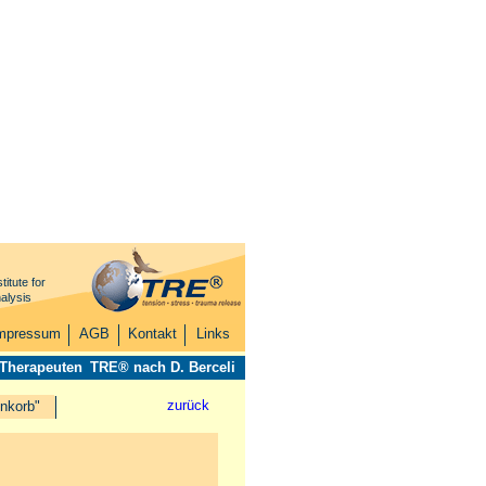
titute for
alysis
mpressum
AGB
Kontakt
Links
 Therapeuten
TRE® nach D. Berceli
zurück
nkorb"