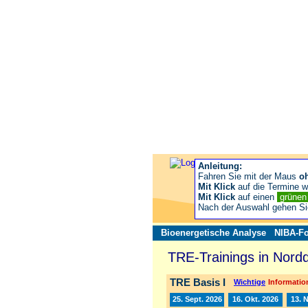
Anleitung:
Fahren Sie mit der Maus
o
Mit Klick
auf die Termine wä
Mit Klick
auf einen
grüne
Nach der Auswahl gehen S
Bioenergetische Analyse
NIBA-Fo
TRE-Trainings in Nord
TRE Basis I
Wichtige
Information
25. Sept. 2026
16. Okt. 2026
13. 