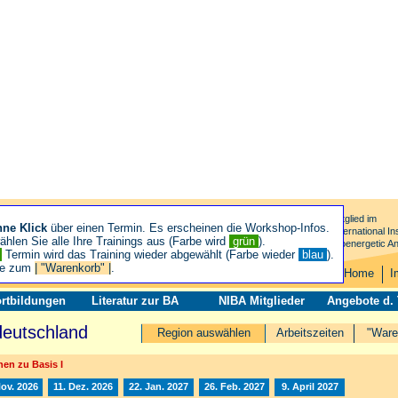
Mitglied im
hne Klick
über einen Termin. Es erscheinen die Workshop-Infos.
International Ins
hlen Sie alle Ihre Trainings aus (Farbe wird
grün
).
Bioenergetic An
n
Termin wird das Training wieder abgewählt (Farbe wieder
blau
).
ie zum
| "Warenkorb" |
.
Home
I
rtbildungen
Literatur zur BA
NIBA Mitglieder
Angebote d.
deutschland
Region auswählen
Arbeitszeiten
"Ware
en zu Basis I
Nov. 2026
11. Dez. 2026
22. Jan. 2027
26. Feb. 2027
9. April 2027