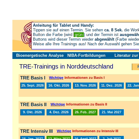
Anleitung für Tablet und Handy:
Tippen sie auf einen Termin. Sie sehen
ca. 8 Sek.
die Wor
Button die Farbe (wird
grün
) und der Termin ist
ausgewäh
Buttons wird dieser Termin wieder
abgewählt
(Farbe wiede
Weise alle Ihre Trainings aus! Nach der Auswahl gehen S
Bioenergetische Analyse
NIBA-Fortbildungen
Literatur zu
TRE-Trainings in Norddeutschland
TRE Basis I
Wichtige
Informationen zu Basis I
25. Sept. 2026
16. Okt. 2026
13. Nov. 2026
11. Dez. 2026
22. Jan
TRE Basis II
Wichtige
Informationen zu Basis II
9. Okt. 2026
4. Dez. 2026
26. Feb. 2027
21. Mai 2027
TRE Intensiv III
Wichtige
Informationen zu Intensiv III
15. Jan. 2027
12. März 2027
16. April 2027
2. Juli 2027