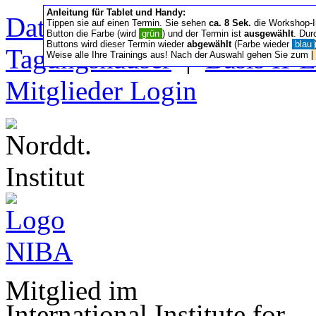
Anleitung für Tablet und Handy:
Datenschutz/Nutzung
|
Sa
Tippen sie auf einen Termin. Sie sehen
ca. 8 Sek.
die Workshop-I
Button die Farbe (wird
grün
) und der Termin ist
ausgewählt
. Dur
Buttons wird dieser Termin wieder
abgewählt
(Farbe wieder
blau
Tagungshäuser
|
Basis II‑
Weise alle Ihre Trainings aus! Nach der Auswahl gehen Sie zum
|
Mitglieder Login
Mitglied im
International Institute for