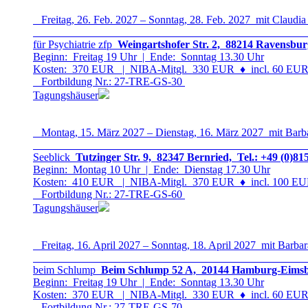
Freitag, 26. Feb. 2027 – Sonntag, 28. Feb. 2027 mit Claudia
für Psychiatrie zfp
Weingartshofer Str. 2, 88214 Ravensbur
Beginn: Freitag 19 Uhr | Ende: Sonntag 13.30 Uhr
Kosten: 370 EUR | NIBA-Mitgl. 330 EUR
♦
incl. 60 EUR 
Fortbildung Nr.: 27-TRE-GS-3
0
Tagungshäuser
Montag, 15. März 2027 – Dienstag, 16. März 2027 mit Barb
Seeblick
Tutzinger Str. 9, 82347 Bernried, Tel.: +49 (0)81
Beginn: Montag 10 Uhr | Ende: Dienstag 17.30 Uhr
Kosten: 410 EUR | NIBA-Mitgl. 370 EUR
♦
incl. 100 EUR
Fortbildung Nr.: 27-TRE-GS-6
0
Tagungshäuser
Freitag, 16. April 2027 – Sonntag, 18. April 2027 mit Barbar
beim Schlump
Beim Schlump 52 A, 20144 Hamburg-Eimsbüt
Beginn: Freitag 19 Uhr | Ende: Sonntag 13.30 Uhr
Kosten: 370 EUR | NIBA-Mitgl. 330 EUR
♦
incl. 60 EUR 
Fortbildung Nr.: 27-TRE-GS-7
0