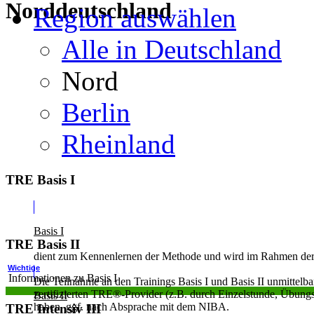
Norddeutschland
Region auswählen
Alle in Deutschland
Nord
Berlin
Rheinland
TRE Basis I
Basis I
TRE Basis II
dient zum Kennenlernen der Methode und wird im Rahmen der z
Wichtige
Informationen zu Basis I
Die Teilnahme an den Trainings Basis I und Basis II unmittelba
zertifizierten TRE®-Provider (z.B. durch Einzelstunde, Übung
Basis II
haben, ggf. nach Absprache mit dem NIBA.
TRE Intensiv III