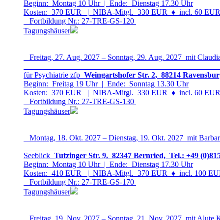
Beginn: Montag 10 Uhr | Ende: Dienstag 17.30 Uhr
Kosten: 370 EUR | NIBA-Mitgl. 330 EUR
♦
incl. 60 EUR 
Fortbildung Nr.: 27-TRE-GS-12
0
Tagungshäuser
Freitag, 27. Aug. 2027 – Sonntag, 29. Aug. 2027 mit Claudia
für Psychiatrie zfp
Weingartshofer Str. 2, 88214 Ravensbur
Beginn: Freitag 19 Uhr | Ende: Sonntag 13.30 Uhr
Kosten: 370 EUR | NIBA-Mitgl. 330 EUR
♦
incl. 60 EUR 
Fortbildung Nr.: 27-TRE-GS-13
0
Tagungshäuser
Montag, 18. Okt. 2027 – Dienstag, 19. Okt. 2027 mit Barbar
Seeblick
Tutzinger Str. 9, 82347 Bernried, Tel.: +49 (0)81
Beginn: Montag 10 Uhr | Ende: Dienstag 17.30 Uhr
Kosten: 410 EUR | NIBA-Mitgl. 370 EUR
♦
incl. 100 EUR
Fortbildung Nr.: 27-TRE-GS-17
0
Tagungshäuser
Freitag, 19. Nov. 2027 – Sonntag, 21. Nov. 2027 mit Alute 