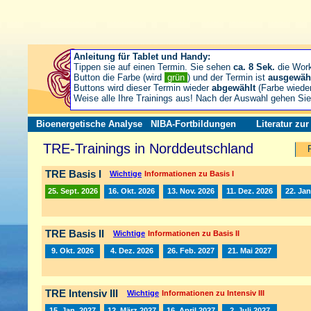
Anleitung für Tablet und Handy:
Tippen sie auf einen Termin. Sie sehen
ca. 8 Sek.
die Wor
Button die Farbe (wird
grün
) und der Termin ist
ausgewäh
Buttons wird dieser Termin wieder
abgewählt
(Farbe wiede
Weise alle Ihre Trainings aus! Nach der Auswahl gehen S
Bioenergetische Analyse
NIBA-Fortbildungen
Literatur zu
TRE-Trainings in Norddeutschland
TRE Basis I
Wichtige
Informationen zu Basis I
25. Sept. 2026
16. Okt. 2026
13. Nov. 2026
11. Dez. 2026
22. Jan
TRE Basis II
Wichtige
Informationen zu Basis II
9. Okt. 2026
4. Dez. 2026
26. Feb. 2027
21. Mai 2027
TRE Intensiv III
Wichtige
Informationen zu Intensiv III
15. Jan. 2027
12. März 2027
16. April 2027
2. Juli 2027