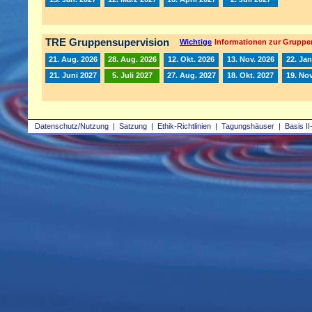
TRE Gruppensupervision
Wichtige
Informationen zur Gruppe
21. Aug. 2026
28. Aug. 2026
12. Okt. 2026
13. Nov. 2026
22. Jan
21. Juni 2027
5. Juli 2027
27. Aug. 2027
18. Okt. 2027
19. Nov
Datenschutz/Nutzung
|
Satzung
|
Ethik-Richtlinien
|
Tagungshäuser
|
Basis II