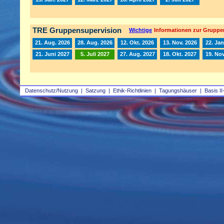
TRE Gruppensupervision
Wichtige
Informationen zur Gruppe
21. Aug. 2026
28. Aug. 2026
12. Okt. 2026
13. Nov. 2026
22. Jan
21. Juni 2027
5. Juli 2027
27. Aug. 2027
18. Okt. 2027
19. Nov
Datenschutz/Nutzung
|
Satzung
|
Ethik-Richtlinien
|
Tagungshäuser
|
Basis II