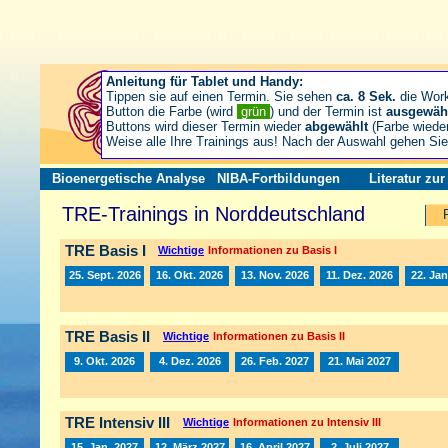
Anleitung für Tablet und Handy:
Tippen sie auf einen Termin. Sie sehen
ca. 8 Sek.
die Wor
Button die Farbe (wird
grün
) und der Termin ist
ausgewäh
Buttons wird dieser Termin wieder
abgewählt
(Farbe wiede
Weise alle Ihre Trainings aus! Nach der Auswahl gehen S
Bioenergetische Analyse
NIBA-Fortbildungen
Literatur zu
TRE-Trainings in Norddeutschland
TRE Basis I
Wichtige
Informationen zu Basis I
25. Sept. 2026
16. Okt. 2026
13. Nov. 2026
11. Dez. 2026
22. Jan
TRE Basis II
Wichtige
Informationen zu Basis II
9. Okt. 2026
4. Dez. 2026
26. Feb. 2027
21. Mai 2027
TRE Intensiv III
Wichtige
Informationen zu Intensiv III
15. Jan. 2027
12. März 2027
16. April 2027
2. Juli 2027