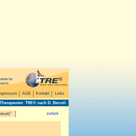
titute for
alysis
mpressum
AGB
Kontakt
Links
 Therapeuten
TRE® nach D. Berceli
zurück
nkorb"