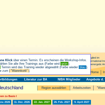
Mitglied im
hne Klick
über einen Termin. Es erscheinen die Workshop-Infos.
International Ins
hlen Sie alle Ihre Trainings aus (Farbe wird
grün
).
Bioenergetic An
n
Termin wird das Training wieder abgewählt (Farbe wieder
blau
).
ie zum
| "Warenkorb" |
.
Home
I
rtbildungen
Literatur zur BA
NIBA Mitglieder
Angebote d.
deutschland
Region auswählen
Arbeitszeiten
"Ware
en zu Basis I
Nov. 2026
11. Dez. 2026
22. Jan. 2027
26. Feb. 2027
9. April 2027