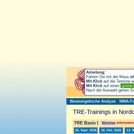
Anleitung:
Fahren Sie mit der Maus
o
Mit Klick
auf die Termine wä
Mit Klick
auf einen
grüne
Nach der Auswahl gehen S
Bioenergetische Analyse
NIBA-Fo
TRE-Trainings in Nord
TRE Basis I
Wichtige
Information
25. Sept. 2026
16. Okt. 2026
13. 