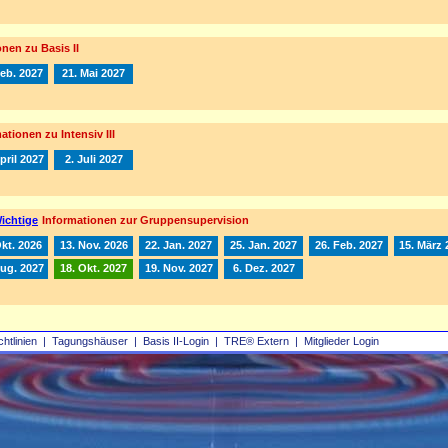
nen zu Basis II
Feb. 2027
21. Mai 2027
ationen zu Intensiv III
pril 2027
2. Juli 2027
ichtige
Informationen zur Gruppensupervision
Okt. 2026
13. Nov. 2026
22. Jan. 2027
25. Jan. 2027
26. Feb. 2027
15. März 
Aug. 2027
18. Okt. 2027
19. Nov. 2027
6. Dez. 2027
chtlinien
|
Tagungshäuser
|
Basis II‑Login
|
TRE® Extern
|
Mitglieder Login