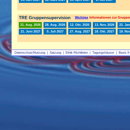
TRE Gruppensupervision
Wichtige
Informationen zur Gruppe
21. Aug. 2026
28. Aug. 2026
12. Okt. 2026
13. Nov. 2026
22. Jan
21. Juni 2027
5. Juli 2027
27. Aug. 2027
18. Okt. 2027
19. Nov
Datenschutz/Nutzung
|
Satzung
|
Ethik-Richtlinien
|
Tagungshäuser
|
Basis II