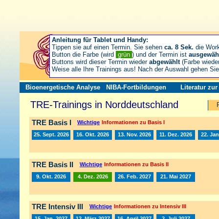
Anleitung für Tablet und Handy:
Tippen sie auf einen Termin. Sie sehen
ca. 8 Sek.
die Wor
Button die Farbe (wird
grün
) und der Termin ist
ausgewäh
Buttons wird dieser Termin wieder
abgewählt
(Farbe wiede
Weise alle Ihre Trainings aus! Nach der Auswahl gehen S
Bioenergetische Analyse
NIBA-Fortbildungen
Literatur zu
TRE-Trainings in Norddeutschland
TRE Basis I
Wichtige
Informationen zu Basis I
25. Sept. 2026
16. Okt. 2026
13. Nov. 2026
11. Dez. 2026
22. Jan
TRE Basis II
Wichtige
Informationen zu Basis II
9. Okt. 2026
4. Dez. 2026
26. Feb. 2027
21. Mai 2027
TRE Intensiv III
Wichtige
Informationen zu Intensiv III
15. Jan. 2027
12. März 2027
16. April 2027
2. Juli 2027