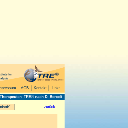
titute for
alysis
mpressum
AGB
Kontakt
Links
 Therapeuten
TRE® nach D. Berceli
zurück
nkorb"