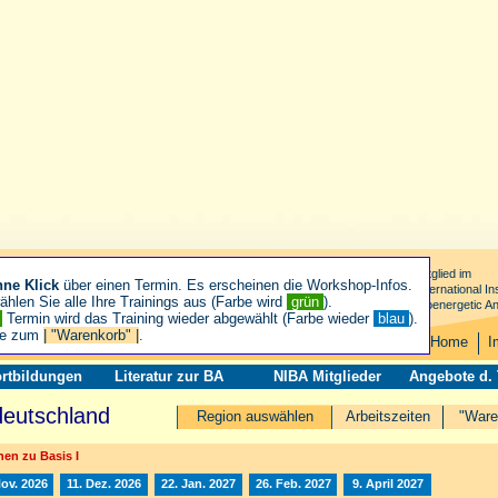
Mitglied im
hne Klick
über einen Termin. Es erscheinen die Workshop-Infos.
International Ins
hlen Sie alle Ihre Trainings aus (Farbe wird
grün
).
Bioenergetic An
n
Termin wird das Training wieder abgewählt (Farbe wieder
blau
).
ie zum
| "Warenkorb" |
.
Home
I
rtbildungen
Literatur zur BA
NIBA Mitglieder
Angebote d.
deutschland
Region auswählen
Arbeitszeiten
"Ware
en zu Basis I
Nov. 2026
11. Dez. 2026
22. Jan. 2027
26. Feb. 2027
9. April 2027