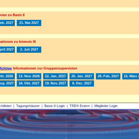
nen zu Basis II
Feb. 2027
21. Mai 2027
ationen zu Intensiv III
pril 2027
2. Juli 2027
ichtige
Informationen zur Gruppensupervision
Okt. 2026
13. Nov. 2026
22. Jan. 2027
25. Jan. 2027
26. Feb. 2027
15. März 
Aug. 2027
18. Okt. 2027
19. Nov. 2027
6. Dez. 2027
chtlinien
|
Tagungshäuser
|
Basis II‑Login
|
TRE® Extern
|
Mitglieder Login