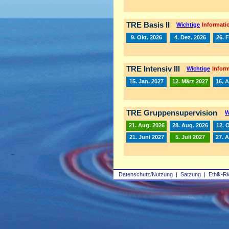
TRE Basis II
Wichtige
Informatio
9. Okt. 2026
4. Dez. 2026
26. 
TRE Intensiv III
Wichtige
Inform
15. Jan. 2027
12. März 2027
16. A
TRE Gruppensupervision
W
21. Aug. 2026
28. Aug. 2026
12. 
21. Juni 2027
5. Juli 2027
27. 
Datenschutz/Nutzung
|
Satzung
|
Ethik-Ri