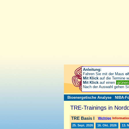
Anleitung:
Fahren Sie mit der Maus
o
Mit Klick
auf die Termine wä
Mit Klick
auf einen
grüne
Nach der Auswahl gehen S
Bioenergetische Analyse
NIBA-Fo
TRE-Trainings in Nord
TRE Basis I
Wichtige
Information
25. Sept. 2026
16. Okt. 2026
13. 