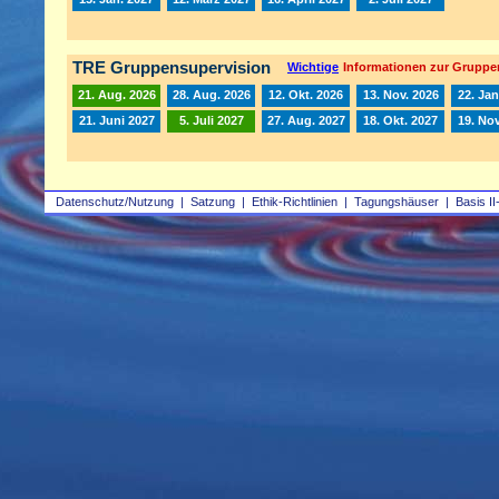
TRE Gruppensupervision
Wichtige
Informationen zur Gruppe
21. Aug. 2026
28. Aug. 2026
12. Okt. 2026
13. Nov. 2026
22. Jan
21. Juni 2027
5. Juli 2027
27. Aug. 2027
18. Okt. 2027
19. Nov
Datenschutz/Nutzung
|
Satzung
|
Ethik-Richtlinien
|
Tagungshäuser
|
Basis II