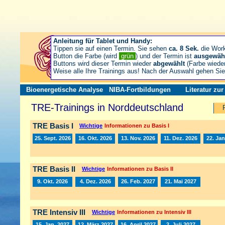
Anleitung für Tablet und Handy:
Tippen sie auf einen Termin. Sie sehen
ca. 8 Sek.
die Wor
Button die Farbe (wird
grün
) und der Termin ist
ausgewäh
Buttons wird dieser Termin wieder
abgewählt
(Farbe wiede
Weise alle Ihre Trainings aus! Nach der Auswahl gehen S
Bioenergetische Analyse
NIBA-Fortbildungen
Literatur zu
TRE-Trainings in Norddeutschland
TRE Basis I
Wichtige
Informationen zu Basis I
25. Sept. 2026
16. Okt. 2026
13. Nov. 2026
11. Dez. 2026
22. Jan
TRE Basis II
Wichtige
Informationen zu Basis II
9. Okt. 2026
4. Dez. 2026
26. Feb. 2027
21. Mai 2027
TRE Intensiv III
Wichtige
Informationen zu Intensiv III
15. Jan. 2027
12. März 2027
16. April 2027
2. Juli 2027