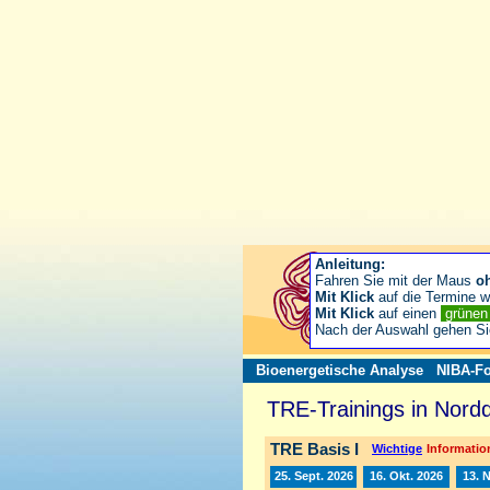
Anleitung:
Fahren Sie mit der Maus
o
Mit Klick
auf die Termine wä
Mit Klick
auf einen
grüne
Nach der Auswahl gehen S
Bioenergetische Analyse
NIBA-Fo
TRE-Trainings in Nord
TRE Basis I
Wichtige
Information
25. Sept. 2026
16. Okt. 2026
13. 