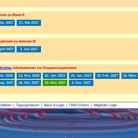
nen zu Basis II
Feb. 2027
21. Mai 2027
ationen zu Intensiv III
pril 2027
2. Juli 2027
ichtige
Informationen zur Gruppensupervision
Okt. 2026
13. Nov. 2026
22. Jan. 2027
25. Jan. 2027
26. Feb. 2027
15. März 
Aug. 2027
18. Okt. 2027
19. Nov. 2027
6. Dez. 2027
chtlinien
|
Tagungshäuser
|
Basis II‑Login
|
TRE® Extern
|
Mitglieder Login