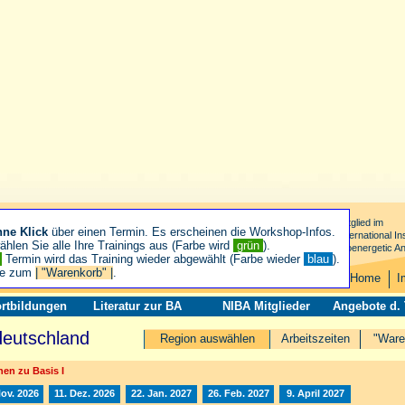
Mitglied im
hne Klick
über einen Termin. Es erscheinen die Workshop-Infos.
International Ins
hlen Sie alle Ihre Trainings aus (Farbe wird
grün
).
Bioenergetic An
n
Termin wird das Training wieder abgewählt (Farbe wieder
blau
).
ie zum
| "Warenkorb" |
.
Home
I
rtbildungen
Literatur zur BA
NIBA Mitglieder
Angebote d.
deutschland
Region auswählen
Arbeitszeiten
"Ware
en zu Basis I
Nov. 2026
11. Dez. 2026
22. Jan. 2027
26. Feb. 2027
9. April 2027