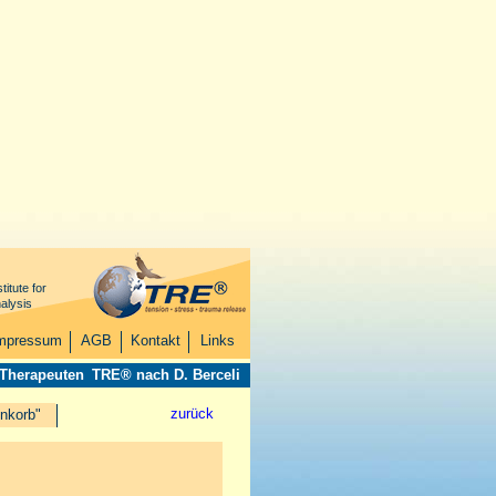
titute for
alysis
mpressum
AGB
Kontakt
Links
 Therapeuten
TRE® nach D. Berceli
zurück
nkorb"