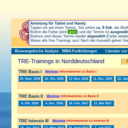
Anleitung für Tablet und Handy:
Tippen sie auf einen Termin. Sie sehen
ca. 8 Sek.
die Wor
Button die Farbe (wird
grün
) und der Termin ist
ausgewäh
Buttons wird dieser Termin wieder
abgewählt
(Farbe wiede
Weise alle Ihre Trainings aus! Nach der Auswahl gehen S
Bioenergetische Analyse
NIBA-Fortbildungen
Literatur zu
TRE-Trainings in Norddeutschland
TRE Basis I
Wichtige
Informationen zu Basis I
25. Sept. 2026
16. Okt. 2026
13. Nov. 2026
11. Dez. 2026
22. Jan
TRE Basis II
Wichtige
Informationen zu Basis II
9. Okt. 2026
4. Dez. 2026
26. Feb. 2027
21. Mai 2027
TRE Intensiv III
Wichtige
Informationen zu Intensiv III
15. Jan. 2027
12. März 2027
16. April 2027
2. Juli 2027