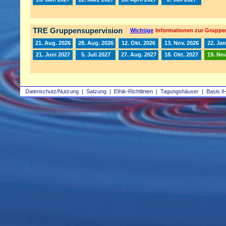
TRE Gruppensupervision
Wichtige
Informationen zur Gruppe
21. Aug. 2026
28. Aug. 2026
12. Okt. 2026
13. Nov. 2026
22. Jan
21. Juni 2027
5. Juli 2027
27. Aug. 2027
18. Okt. 2027
19. Nov
Datenschutz/Nutzung
|
Satzung
|
Ethik-Richtlinien
|
Tagungshäuser
|
Basis II