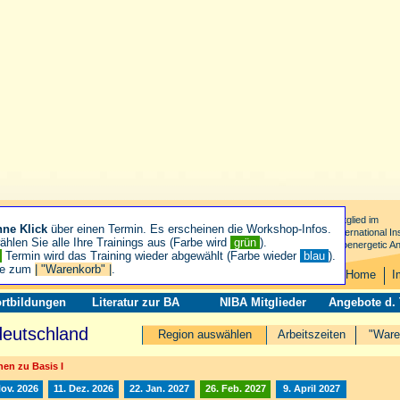
Mitglied im
hne Klick
über einen Termin. Es erscheinen die Workshop-Infos.
International Ins
hlen Sie alle Ihre Trainings aus (Farbe wird
grün
).
Bioenergetic An
n
Termin wird das Training wieder abgewählt (Farbe wieder
blau
).
ie zum
| "Warenkorb" |
.
Home
I
rtbildungen
Literatur zur BA
NIBA Mitglieder
Angebote d.
deutschland
Region auswählen
Arbeitszeiten
"Ware
en zu Basis I
Nov. 2026
11. Dez. 2026
22. Jan. 2027
26. Feb. 2027
9. April 2027