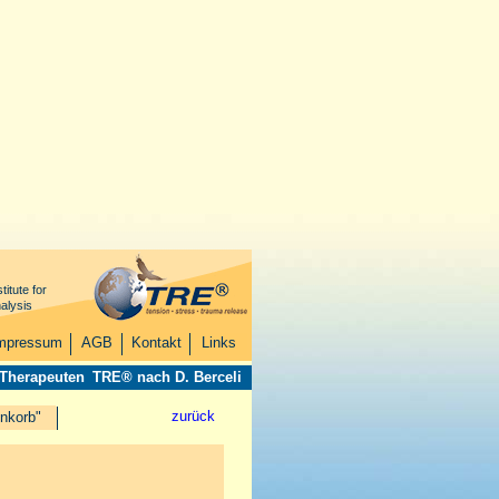
titute for
alysis
mpressum
AGB
Kontakt
Links
 Therapeuten
TRE® nach D. Berceli
zurück
nkorb"