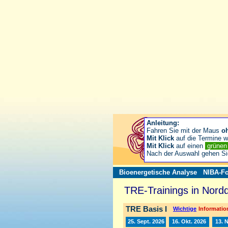
Anleitung:
Fahren Sie mit der Maus
o
Mit Klick
auf die Termine wä
Mit Klick
auf einen
grüne
Nach der Auswahl gehen S
Bioenergetische Analyse
NIBA-Fo
TRE-Trainings in Nord
TRE Basis I
Wichtige
Information
25. Sept. 2026
16. Okt. 2026
13. 