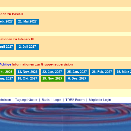
nen zu Basis II
Feb. 2027
21. Mai 2027
ationen zu Intensiv III
pril 2027
2. Juli 2027
ichtige
Informationen zur Gruppensupervision
Okt. 2026
13. Nov. 2026
22. Jan. 2027
25. Jan. 2027
26. Feb. 2027
15. März 
Aug. 2027
18. Okt. 2027
19. Nov. 2027
6. Dez. 2027
chtlinien
|
Tagungshäuser
|
Basis II‑Login
|
TRE® Extern
|
Mitglieder Login