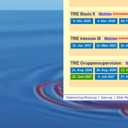
TRE Basis II
Wichtige
Informatio
9. Okt. 2026
4. Dez. 2026
26. 
TRE Intensiv III
Wichtige
Inform
15. Jan. 2027
12. März 2027
16. A
TRE Gruppensupervision
W
21. Aug. 2026
28. Aug. 2026
12. 
21. Juni 2027
5. Juli 2027
27. 
Datenschutz/Nutzung
|
Satzung
|
Ethik-Ri