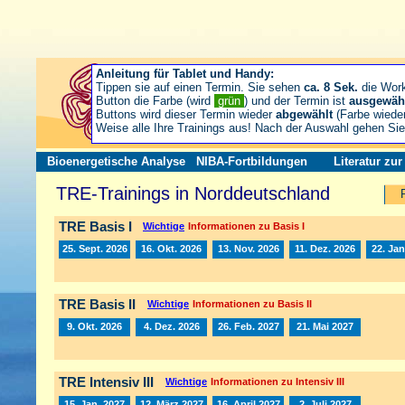
Anleitung für Tablet und Handy:
Tippen sie auf einen Termin. Sie sehen
ca. 8 Sek.
die Wor
Button die Farbe (wird
grün
) und der Termin ist
ausgewäh
Buttons wird dieser Termin wieder
abgewählt
(Farbe wiede
Weise alle Ihre Trainings aus! Nach der Auswahl gehen S
Bioenergetische Analyse
NIBA-Fortbildungen
Literatur zu
TRE-Trainings in Norddeutschland
TRE Basis I
Wichtige
Informationen zu Basis I
25. Sept. 2026
16. Okt. 2026
13. Nov. 2026
11. Dez. 2026
22. Jan
TRE Basis II
Wichtige
Informationen zu Basis II
9. Okt. 2026
4. Dez. 2026
26. Feb. 2027
21. Mai 2027
TRE Intensiv III
Wichtige
Informationen zu Intensiv III
15. Jan. 2027
12. März 2027
16. April 2027
2. Juli 2027