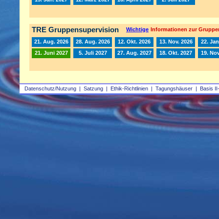
TRE Gruppensupervision
Wichtige
Informationen zur Gruppe
21. Aug. 2026
28. Aug. 2026
12. Okt. 2026
13. Nov. 2026
22. Jan
21. Juni 2027
5. Juli 2027
27. Aug. 2027
18. Okt. 2027
19. Nov
Datenschutz/Nutzung
|
Satzung
|
Ethik-Richtlinien
|
Tagungshäuser
|
Basis II