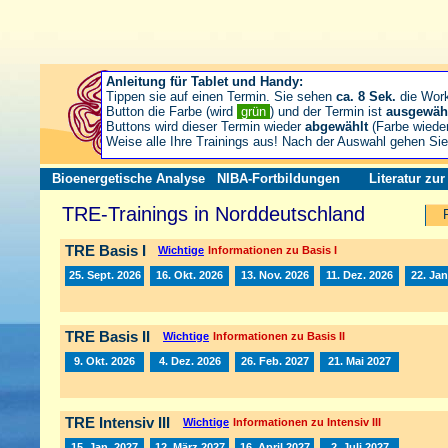
Anleitung für Tablet und Handy:
Tippen sie auf einen Termin. Sie sehen
ca. 8 Sek.
die Wor
Button die Farbe (wird
grün
) und der Termin ist
ausgewäh
Buttons wird dieser Termin wieder
abgewählt
(Farbe wiede
Weise alle Ihre Trainings aus! Nach der Auswahl gehen S
Bioenergetische Analyse
NIBA-Fortbildungen
Literatur zu
TRE-Trainings in Norddeutschland
TRE Basis I
Wichtige
Informationen zu Basis I
25. Sept. 2026
16. Okt. 2026
13. Nov. 2026
11. Dez. 2026
22. Jan
TRE Basis II
Wichtige
Informationen zu Basis II
9. Okt. 2026
4. Dez. 2026
26. Feb. 2027
21. Mai 2027
TRE Intensiv III
Wichtige
Informationen zu Intensiv III
15. Jan. 2027
12. März 2027
16. April 2027
2. Juli 2027