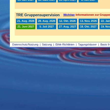
TRE Gruppensupervision
Wichtige
Informationen zur Gruppe
21. Aug. 2026
28. Aug. 2026
12. Okt. 2026
13. Nov. 2026
22. Jan
21. Juni 2027
5. Juli 2027
27. Aug. 2027
18. Okt. 2027
19. Nov
Datenschutz/Nutzung
|
Satzung
|
Ethik-Richtlinien
|
Tagungshäuser
|
Basis II