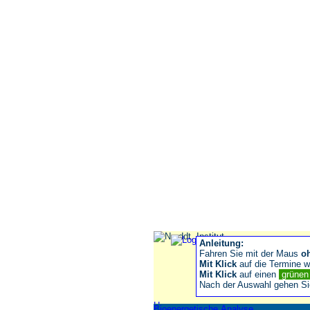
Anleitung:
Fahren Sie mit der Maus
o
Mit Klick
auf die Termine wä
Mit Klick
auf einen
grüne
Nach der Auswahl gehen S
Home
Bioenergetische Analyse