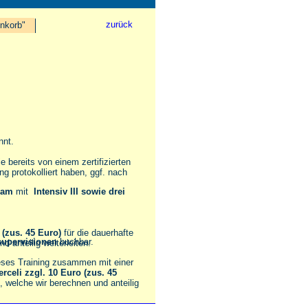
zurück
nkorb"
nnt.
 bereits von einem zertifizierten
 protokolliert haben, ggf. nach
sam
mit
Intensiv III sowie drei
 (zus. 45 Euro)
für die dauerhafte
upervisionen
buchbar.
d anteilig weiterleiten.
ieses Training zusammen mit einer
rceli zzgl. 10 Euro (zus. 45
n, welche wir berechnen und anteilig