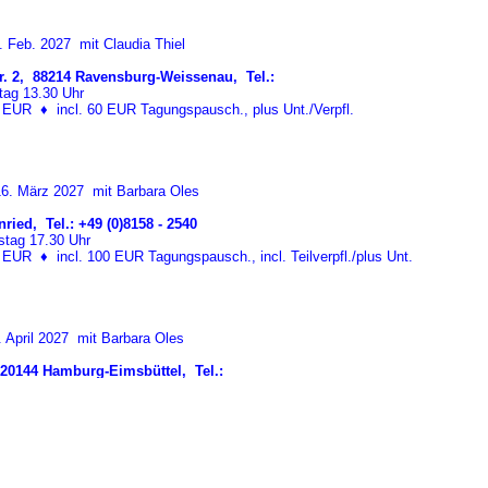
 Feb. 2027 mit Claudia Thiel
r. 2, 88214 Ravensburg-Weissenau, Tel.:
tag 13.30 Uhr
30 EUR
♦
incl. 60 EUR Tagungspausch., plus Unt./Verpfl.
6. März 2027 mit Barbara Oles
ried, Tel.: +49 (0)8158 - 2540
tag 17.30 Uhr
70 EUR
♦
incl. 100 EUR Tagungspausch., incl. Teilverpfl./plus Unt.
. April 2027 mit Barbara Oles
0144 Hamburg-Eimsbüttel, Tel.:
tag 13.30 Uhr
30 EUR
♦
incl. 60 EUR Tagungspausch., plus Unt./Verpfl.
uni 2027 mit Alute Kaposty