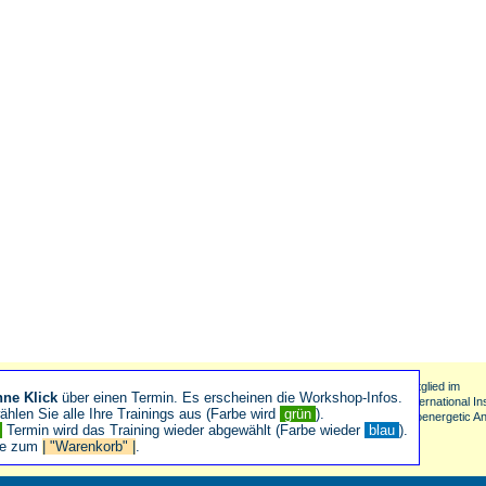
Mitglied im
hne Klick
über einen Termin. Es erscheinen die Workshop-Infos.
International Ins
hlen Sie alle Ihre Trainings aus (Farbe wird
grün
).
Bioenergetic An
n
Termin wird das Training wieder abgewählt (Farbe wieder
blau
).
ie zum
| "Warenkorb" |
.