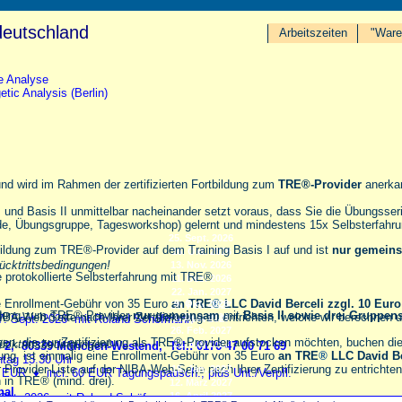
deutschland
Arbeitszeiten
"Ware
e Analyse
etic Analysis (Berlin)
d wird im Rahmen der zertifizierten Fortbildung zum
TRE
®
-Provider
anerka
 und Basis II unmittelbar nacheinander setzt voraus, dass Sie die Übungsserie
e, Übungsgruppe, Tagesworkshop) gelernt und mindestens 15x Selbsterfahrung
25. Sept. 2026
tbildung zum TRE®-Provider auf dem Training Basis I auf und ist
nur gemein
16. Okt. 2026
cktrittsbedingungen!
13. Nov. 2026
e protokollierte Selbsterfahrung mit TRE®
11. Dez. 2026
22. Jan. 2027
ne Enrollment-Gebühr von 35 Euro
an TRE
®
LLC David Berceli zzgl. 10 Euro
9. Okt. 2026
26. Feb. 2027
bildung zum TRE®-Provider
nur gemeinsam
mit
Basis II sowie drei
Gruppens
IBA-Web-Seite nach Ihrer Zertifizierung zu entrichten, welche wir berechnen un
4. Dez. 2026
27. Sept. 2026 mit Roland Schöfmann
9. April 2027
26. Feb. 2027
nen, die zur Zertifizierung als TRE®-Provider aufstocken möchten, buchen d
cktrittsbedingungen!
21. Mai 2027
 2, 80339 München-Westend, Tel.: 0176 47 00 71 69
ung ist einmalig eine Enrollment-Gebühr von 35 Euro
an TRE
®
LLC David Be
tag 13.30 Uhr
r Provider-Liste auf der NIBA-Web-Seite nach Ihrer Zertifizierung zu entrichte
15. Jan. 2027
65 EUR
♦
incl. 60 EUR Tagungspausch., plus Unt./Verpfl.
en in TRE® (mind. drei).
12. März 2027
nal
16. April 2027
. Okt. 2026 mit Roland Schöfmann