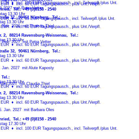
65 EUR
♦
incl. 100 EUR Tagungspausch., incl. Teilverpfl./plus Unt.
25 EUR
♦
incl. 60 EUR Tagungspausch., plus Unt./Verpfl.
li 2027 mit Petra Vetter
ried, Tel.: +49 (0)8158 - 2540
tag 13.30 Uhr
raße 32, 90461 Nürnberg, Tel.:
90 EUR
♦
incl. 85 EUR Tagungspausch., incl. Teilverpfl./plus Unt.
tag 13.30 Uhr
. Nov. 2026 mit Thomas Thiel
30 EUR
♦
incl. 60 EUR Tagungspausch., plus Unt./Verpfl.
r. 2, 88214 Ravensburg-Weissenau, Tel.:
tag 13.30 Uhr
 Feb. 2027 mit Petra Vetter
25 EUR
♦
incl. 60 EUR Tagungspausch., plus Unt./Verpfl.
raße 32, 90461 Nürnberg, Tel.:
tag 13.30 Uhr
65 EUR
♦
incl. 60 EUR Tagungspausch., plus Unt./Verpfl.
. Jan. 2027 mit Alute Kaposty
Tel.:
tag 13.30 Uhr
April 2027 mit Claudia Thiel
30 EUR
♦
incl. 60 EUR Tagungspausch., plus Unt./Verpfl.
r. 2, 88214 Ravensburg-Weissenau, Tel.:
tag 13.30 Uhr
65 EUR
♦
incl. 60 EUR Tagungspausch., plus Unt./Verpfl.
. Jan. 2027 mit Barbara Oles
ried, Tel.: +49 (0)8158 - 2540
tag 17.30 Uhr
70 EUR
♦
incl. 100 EUR Tagungspausch., incl. Teilverpfl./plus Unt.