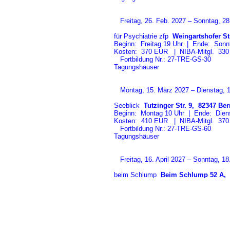
Freitag, 26. Feb. 2027 – Sonntag, 28.
für Psychiatrie zfp
Weingartshofer St
Beginn: Freitag 19 Uhr | Ende: Sonn
Kosten: 370 EUR | NIBA-Mitgl. 3
Fortbildung Nr.: 27-TRE-GS-3
0
Tagungshäuser
Montag, 15. März 2027 – Dienstag, 1
Seeblick
Tutzinger Str. 9, 82347 Bern
Beginn: Montag 10 Uhr | Ende: Diens
Kosten: 410 EUR | NIBA-Mitgl. 3
Fortbildung Nr.: 27-TRE-GS-6
0
Tagungshäuser
Freitag, 16. April 2027 – Sonntag, 18
beim Schlump
Beim Schlump 52 A, 2
Beginn: Freitag 19 Uhr | Ende: Sonn
Kosten: 370 EUR | NIBA-Mitgl. 3
Fortbildung Nr.: 27-TRE-GS-7
0
Tagungshäuser
Freitag, 4. Juni 2027 – Sonntag, 6. J