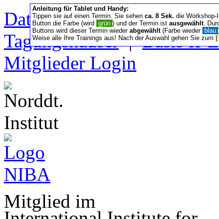
Anleitung für Tablet und Handy:
Datenschutz/Nutzung
|
Sa
Tippen sie auf einen Termin. Sie sehen
ca. 8 Sek.
die Workshop-I
Button die Farbe (wird
grün
) und der Termin ist
ausgewählt
. Dur
Buttons wird dieser Termin wieder
abgewählt
(Farbe wieder
blau
Tagungshäuser
|
Basis II‑
Weise alle Ihre Trainings aus! Nach der Auswahl gehen Sie zum
|
Mitglieder Login
Mitglied im
International Institute for