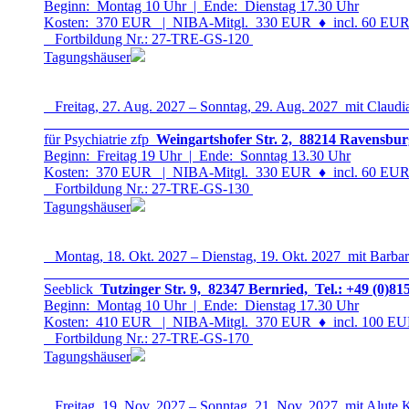
Beginn: Montag 10 Uhr | Ende: Dienstag 17.30 Uhr
Kosten: 370 EUR | NIBA-Mitgl. 330 EUR
♦
incl. 60 EUR 
Fortbildung Nr.: 27-TRE-GS-12
0
Tagungshäuser
Freitag, 27. Aug. 2027 – Sonntag, 29. Aug. 2027 mit Claudia
für Psychiatrie zfp
Weingartshofer Str. 2, 88214 Ravensbur
Beginn: Freitag 19 Uhr | Ende: Sonntag 13.30 Uhr
Kosten: 370 EUR | NIBA-Mitgl. 330 EUR
♦
incl. 60 EUR 
Fortbildung Nr.: 27-TRE-GS-13
0
Tagungshäuser
Montag, 18. Okt. 2027 – Dienstag, 19. Okt. 2027 mit Barbar
Seeblick
Tutzinger Str. 9, 82347 Bernried, Tel.: +49 (0)81
Beginn: Montag 10 Uhr | Ende: Dienstag 17.30 Uhr
Kosten: 410 EUR | NIBA-Mitgl. 370 EUR
♦
incl. 100 EUR
Fortbildung Nr.: 27-TRE-GS-17
0
Tagungshäuser
Freitag, 19. Nov. 2027 – Sonntag, 21. Nov. 2027 mit Alute 