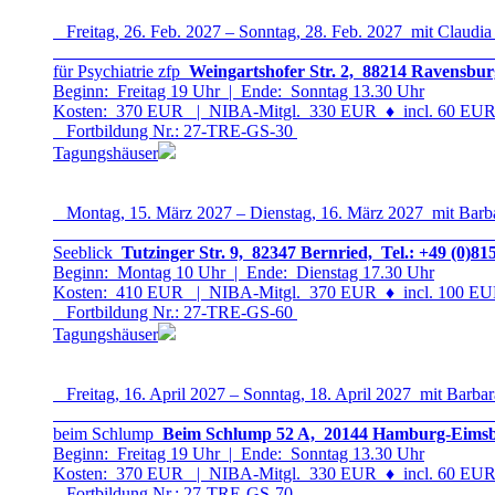
Freitag, 26. Feb. 2027 – Sonntag, 28. Feb. 2027 mit Claudia
für Psychiatrie zfp
Weingartshofer Str. 2, 88214 Ravensbur
Beginn: Freitag 19 Uhr | Ende: Sonntag 13.30 Uhr
Kosten: 370 EUR | NIBA-Mitgl. 330 EUR
♦
incl. 60 EUR 
Fortbildung Nr.: 27-TRE-GS-3
0
Tagungshäuser
Montag, 15. März 2027 – Dienstag, 16. März 2027 mit Barb
Seeblick
Tutzinger Str. 9, 82347 Bernried, Tel.: +49 (0)81
Beginn: Montag 10 Uhr | Ende: Dienstag 17.30 Uhr
Kosten: 410 EUR | NIBA-Mitgl. 370 EUR
♦
incl. 100 EUR
Fortbildung Nr.: 27-TRE-GS-6
0
Tagungshäuser
Freitag, 16. April 2027 – Sonntag, 18. April 2027 mit Barbar
beim Schlump
Beim Schlump 52 A, 20144 Hamburg-Eimsbüt
Beginn: Freitag 19 Uhr | Ende: Sonntag 13.30 Uhr
Kosten: 370 EUR | NIBA-Mitgl. 330 EUR
♦
incl. 60 EUR 
Fortbildung Nr.: 27-TRE-GS-7
0