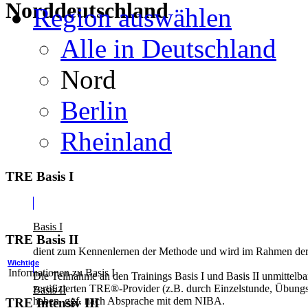
Norddeutschland
Region auswählen
Alle in Deutschland
Nord
Berlin
Rheinland
TRE Basis I
Basis I
TRE Basis II
dient zum Kennenlernen der Methode und wird im Rahmen der z
Wichtige
Informationen zu Basis I
Die Teilnahme an den Trainings Basis I und Basis II unmittelba
zertifizierten TRE®-Provider (z.B. durch Einzelstunde, Übung
Basis II
haben, ggf. nach Absprache mit dem NIBA.
TRE Intensiv III