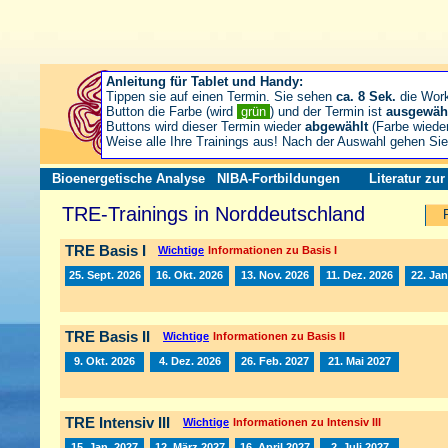
Anleitung für Tablet und Handy:
Tippen sie auf einen Termin. Sie sehen
ca. 8 Sek.
die Wor
Button die Farbe (wird
grün
) und der Termin ist
ausgewäh
Buttons wird dieser Termin wieder
abgewählt
(Farbe wiede
Weise alle Ihre Trainings aus! Nach der Auswahl gehen S
Bioenergetische Analyse
NIBA-Fortbildungen
Literatur zu
TRE-Trainings in Norddeutschland
TRE Basis I
Wichtige
Informationen zu Basis I
25. Sept. 2026
16. Okt. 2026
13. Nov. 2026
11. Dez. 2026
22. Jan
TRE Basis II
Wichtige
Informationen zu Basis II
9. Okt. 2026
4. Dez. 2026
26. Feb. 2027
21. Mai 2027
TRE Intensiv III
Wichtige
Informationen zu Intensiv III
15. Jan. 2027
12. März 2027
16. April 2027
2. Juli 2027