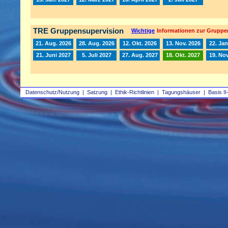
TRE Gruppensupervision
Wichtige
Informationen zur Gruppe
21. Aug. 2026
28. Aug. 2026
12. Okt. 2026
13. Nov. 2026
22. Jan
21. Juni 2027
5. Juli 2027
27. Aug. 2027
18. Okt. 2027
19. Nov
Datenschutz/Nutzung
|
Satzung
|
Ethik-Richtlinien
|
Tagungshäuser
|
Basis II