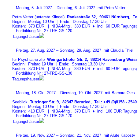
Montag, 5. Juli 2027 – Dienstag, 6. Juli 2027 mit Petra Vetter
Petra Vetter (unterste Klingel)
Rankestraße 32, 90461 Nürnberg, Tel
Beginn: Montag 10 Uhr | Ende: Dienstag 17.30 Uhr
Kosten: 370 EUR | NIBA-Mitgl. 330 EUR
♦
incl. 60 EUR Tagungspa
Fortbildung Nr.: 27-TRE-GS-12
0
Tagungshäuser
Freitag, 27. Aug. 2027 – Sonntag, 29. Aug. 2027 mit Claudia Thiel
für Psychiatrie zfp
Weingartshofer Str. 2, 88214 Ravensburg-Weiss
Beginn: Freitag 19 Uhr | Ende: Sonntag 13.30 Uhr
Kosten: 370 EUR | NIBA-Mitgl. 330 EUR
♦
incl. 60 EUR Tagungspa
Fortbildung Nr.: 27-TRE-GS-13
0
Tagungshäuser
Montag, 18. Okt. 2027 – Dienstag, 19. Okt. 2027 mit Barbara Oles
Seeblick
Tutzinger Str. 9, 82347 Bernried, Tel.: +49 (0)8158 - 2540
Beginn: Montag 10 Uhr | Ende: Dienstag 17.30 Uhr
Kosten: 410 EUR | NIBA-Mitgl. 370 EUR
♦
incl. 100 EUR Tagungspa
Fortbildung Nr.: 27-TRE-GS-17
0
Tagungshäuser
Freitag, 19. Nov. 2027 – Sonntag, 21. Nov. 2027 mit Alute Kaposty