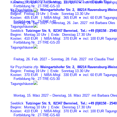
Freitag, 9. April 2027 – Sonntag, 11. April 2027 mit Claudia Thiel
Kosten: 370 EUR | NIBA-Mitgl. 330 EUR
♦
incl. 60 EUR Tagungspa
Fortbildung Nr.: 27-TRE-GS-1
0
für Psychiatrie zfp
Weingartshofer Str. 2, 88214 Ravensburg-Weiss
Tagungshäuser
Beginn: Freitag 19 Uhr | Ende: Sonntag 13.30 Uhr
Kosten: 405 EUR | NIBA-Mitgl. 365 EUR
♦
incl. 60 EUR Tagungspa
Fortbildung Nr.: 27-TRE-I-7
0
Montag, 25. Jan. 2027 – Dienstag, 26. Jan. 2027 mit Barbara Oles
Tagungshäuser
Seeblick
Tutzinger Str. 9, 82347 Bernried, Tel.: +49 (0)8158 - 2540
Beginn: Montag 10 Uhr | Ende: Dienstag 17.30 Uhr
Kosten: 410 EUR | NIBA-Mitgl. 370 EUR
♦
incl. 100 EUR Tagungspa
Fortbildung Nr.: 27-TRE-GS-2
0
Tagungshäuser
Freitag, 26. Feb. 2027 – Sonntag, 28. Feb. 2027 mit Claudia Thiel
für Psychiatrie zfp
Weingartshofer Str. 2, 88214 Ravensburg-Weiss
Beginn: Freitag 19 Uhr | Ende: Sonntag 13.30 Uhr
Kosten: 370 EUR | NIBA-Mitgl. 330 EUR
♦
incl. 60 EUR Tagungspa
Fortbildung Nr.: 27-TRE-GS-3
0
Tagungshäuser
Montag, 15. März 2027 – Dienstag, 16. März 2027 mit Barbara Ole
Seeblick
Tutzinger Str. 9, 82347 Bernried, Tel.: +49 (0)8158 - 2540
Beginn: Montag 10 Uhr | Ende: Dienstag 17.30 Uhr
Kosten: 410 EUR | NIBA-Mitgl. 370 EUR
♦
incl. 100 EUR Tagungspa
Fortbildung Nr.: 27-TRE-GS-6
0