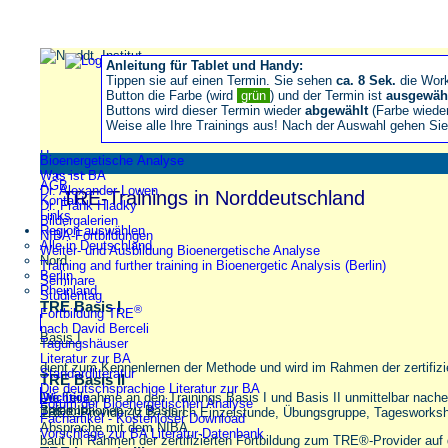
Anleitung für Tablet und Handy:
Tippen sie auf einen Termin. Sie sehen
ca. 8 Sek.
die Wor
Button die Farbe (wird
grün
) und der Termin ist
ausgewäh
Buttons wird dieser Termin wieder
abgewählt
(Farbe wiede
Weise alle Ihre Trainings aus! Nach der Auswahl gehen S
Home
Bioenergetische Analyse
Impressum
Was ist BA
AGB
Dr. Alexander Lowen
TRE-Trainings in Norddeutschland
Kontakt
Dr. Frank Hladky
Links
Bildergalerien
Region auswählen
NIBA-Fortbildungen
Alle in Deutschland
Weiter- und Ausbildung Bioenergetische Analyse
Nord
Training and further training in Bioenergetic Analysis (Berlin)
Berlin
Seminare
Rheinland
Studientag
TRE Basis I
®
Fortbildung TRE
nach David Berceli
Basis I
Tagungshäuser
Literatur zur BA
dient zum Kennenlernen der Methode und wird im Rahmen der zertifiz
Standardliteratur
TRE Basis II
Die deutschsprachige Literatur zur BA
Die Teilnahme an den Trainings Basis I und Basis II unmittelbar nache
Wichtige
Forum der Bioenergetischen Analyse
Informationen zu Basis I
Basis II
TRE®-Provider (z.B. durch Einzelstunde, Übungsgruppe, Tagesworkshop
Fachartikel - Kostenloser Download
Absprache mit dem NIBA.
Vorschläge zur BA Literatur-Datenbank
baut im Rahmen der zertifizierten Fortbildung zum TRE®-Provider auf 