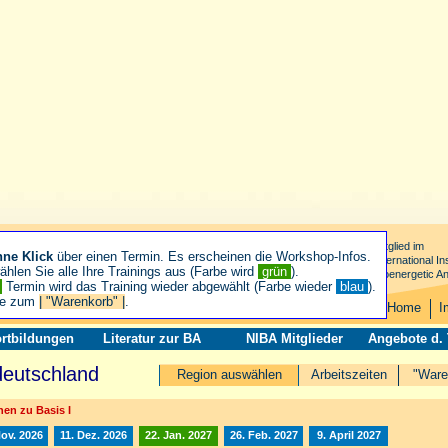
Mitglied im
hne Klick
über einen Termin. Es erscheinen die Workshop-Infos.
International Ins
hlen Sie alle Ihre Trainings aus (Farbe wird
grün
).
Bioenergetic An
n
Termin wird das Training wieder abgewählt (Farbe wieder
blau
).
ie zum
| "Warenkorb" |
.
Home
I
rtbildungen
Literatur zur BA
NIBA Mitglieder
Angebote d.
deutschland
Region auswählen
Arbeitszeiten
"Ware
en zu Basis I
Nov. 2026
11. Dez. 2026
22. Jan. 2027
26. Feb. 2027
9. April 2027