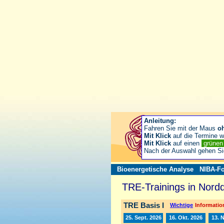
Anleitung:
Fahren Sie mit der Maus
o
Mit Klick
auf die Termine wä
Mit Klick
auf einen
grüne
Nach der Auswahl gehen S
Bioenergetische Analyse
NIBA-Fo
TRE-Trainings in Nord
TRE Basis I
Wichtige
Information
25. Sept. 2026
16. Okt. 2026
13. 