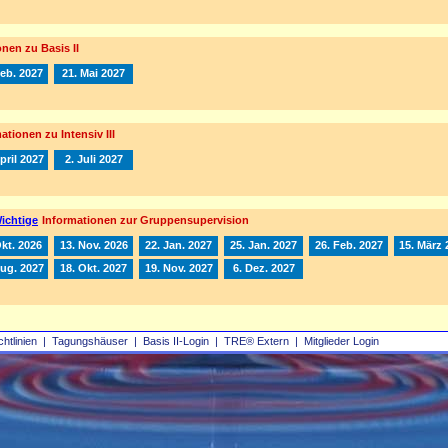
nen zu Basis II
Feb. 2027
21. Mai 2027
ationen zu Intensiv III
pril 2027
2. Juli 2027
ichtige
Informationen zur Gruppensupervision
Okt. 2026
13. Nov. 2026
22. Jan. 2027
25. Jan. 2027
26. Feb. 2027
15. März 
Aug. 2027
18. Okt. 2027
19. Nov. 2027
6. Dez. 2027
chtlinien
|
Tagungshäuser
|
Basis II‑Login
|
TRE® Extern
|
Mitglieder Login