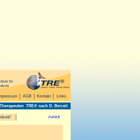
titute for
alysis
mpressum
AGB
Kontakt
Links
 Therapeuten
TRE® nach D. Berceli
zurück
nkorb"