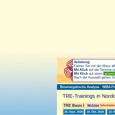
Anleitung:
Fahren Sie mit der Maus
o
Mit Klick
auf die Termine wä
Mit Klick
auf einen
grüne
Nach der Auswahl gehen S
Bioenergetische Analyse
NIBA-Fo
TRE-Trainings in Nord
TRE Basis I
Wichtige
Information
25. Sept. 2026
16. Okt. 2026
13. 