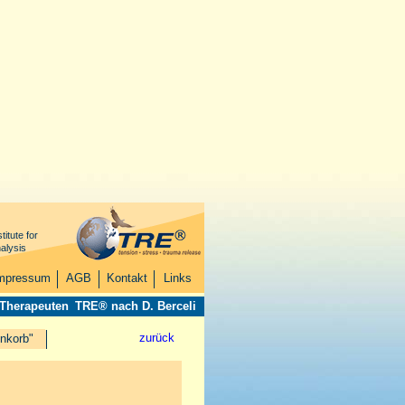
titute for
alysis
mpressum
AGB
Kontakt
Links
 Therapeuten
TRE® nach D. Berceli
zurück
nkorb"