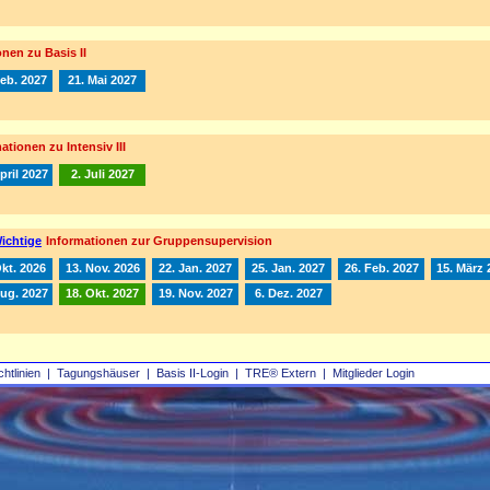
nen zu Basis II
Feb. 2027
21. Mai 2027
ationen zu Intensiv III
pril 2027
2. Juli 2027
ichtige
Informationen zur Gruppensupervision
Okt. 2026
13. Nov. 2026
22. Jan. 2027
25. Jan. 2027
26. Feb. 2027
15. März 
Aug. 2027
18. Okt. 2027
19. Nov. 2027
6. Dez. 2027
chtlinien
|
Tagungshäuser
|
Basis II‑Login
|
TRE® Extern
|
Mitglieder Login