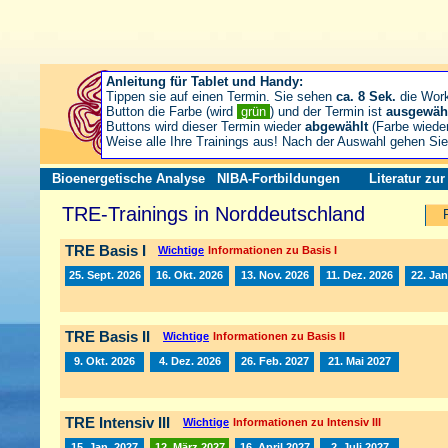
Anleitung für Tablet und Handy:
Tippen sie auf einen Termin. Sie sehen
ca. 8 Sek.
die Wor
Button die Farbe (wird
grün
) und der Termin ist
ausgewäh
Buttons wird dieser Termin wieder
abgewählt
(Farbe wiede
Weise alle Ihre Trainings aus! Nach der Auswahl gehen S
Bioenergetische Analyse
NIBA-Fortbildungen
Literatur zu
TRE-Trainings in Norddeutschland
TRE Basis I
Wichtige
Informationen zu Basis I
25. Sept. 2026
16. Okt. 2026
13. Nov. 2026
11. Dez. 2026
22. Jan
TRE Basis II
Wichtige
Informationen zu Basis II
9. Okt. 2026
4. Dez. 2026
26. Feb. 2027
21. Mai 2027
TRE Intensiv III
Wichtige
Informationen zu Intensiv III
15. Jan. 2027
12. März 2027
16. April 2027
2. Juli 2027