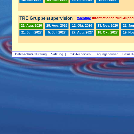
TRE Gruppensupervision
Wichtige
Informationen zur Gruppe
21. Aug. 2026
28. Aug. 2026
12. Okt. 2026
13. Nov. 2026
22. Jan
21. Juni 2027
5. Juli 2027
27. Aug. 2027
18. Okt. 2027
19. Nov
Datenschutz/Nutzung
|
Satzung
|
Ethik-Richtlinien
|
Tagungshäuser
|
Basis II