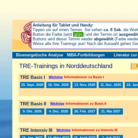
Anleitung für Tablet und Handy:
Tippen sie auf einen Termin. Sie sehen
ca. 8 Sek.
die Wor
Button die Farbe (wird
grün
) und der Termin ist
ausgewäh
Buttons wird dieser Termin wieder
abgewählt
(Farbe wiede
Weise alle Ihre Trainings aus! Nach der Auswahl gehen S
Bioenergetische Analyse
NIBA-Fortbildungen
Literatur zu
TRE-Trainings in Norddeutschland
TRE Basis I
Wichtige
Informationen zu Basis I
25. Sept. 2026
16. Okt. 2026
13. Nov. 2026
11. Dez. 2026
22. Jan
TRE Basis II
Wichtige
Informationen zu Basis II
9. Okt. 2026
4. Dez. 2026
26. Feb. 2027
21. Mai 2027
TRE Intensiv III
Wichtige
Informationen zu Intensiv III
15. Jan. 2027
12. März 2027
16. April 2027
2. Juli 2027