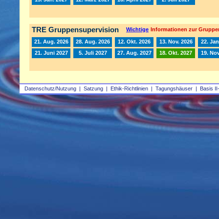
TRE Gruppensupervision
Wichtige
Informationen zur Gruppe
21. Aug. 2026
28. Aug. 2026
12. Okt. 2026
13. Nov. 2026
22. Jan
21. Juni 2027
5. Juli 2027
27. Aug. 2027
18. Okt. 2027
19. Nov
Datenschutz/Nutzung
|
Satzung
|
Ethik-Richtlinien
|
Tagungshäuser
|
Basis II