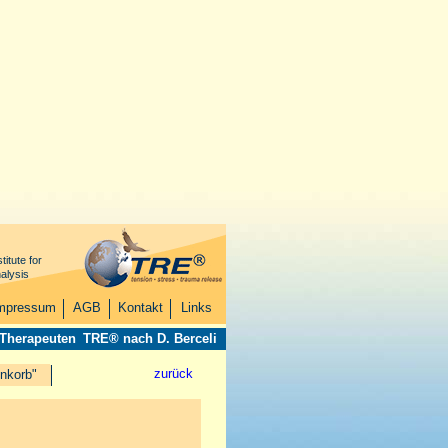
titute for
alysis
mpressum
AGB
Kontakt
Links
 Therapeuten
TRE® nach D. Berceli
zurück
nkorb"