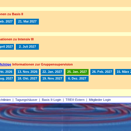
nen zu Basis II
Feb. 2027
21. Mai 2027
ationen zu Intensiv III
pril 2027
2. Juli 2027
ichtige
Informationen zur Gruppensupervision
Okt. 2026
13. Nov. 2026
22. Jan. 2027
25. Jan. 2027
26. Feb. 2027
15. März 
Aug. 2027
18. Okt. 2027
19. Nov. 2027
6. Dez. 2027
chtlinien
|
Tagungshäuser
|
Basis II‑Login
|
TRE® Extern
|
Mitglieder Login