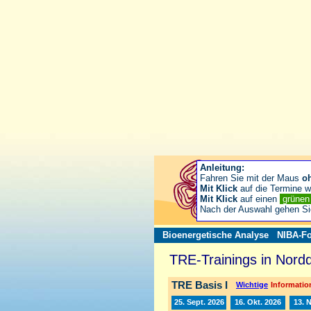
Anleitung:
Fahren Sie mit der Maus
o
Mit Klick
auf die Termine wä
Mit Klick
auf einen
grüne
Nach der Auswahl gehen S
Bioenergetische Analyse
NIBA-Fo
TRE-Trainings in Nord
TRE Basis I
Wichtige
Information
25. Sept. 2026
16. Okt. 2026
13. 