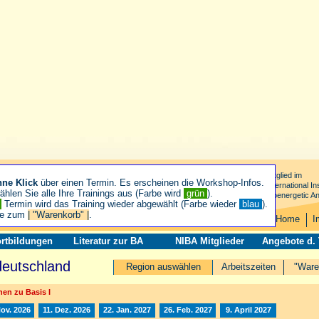
Mitglied im
hne Klick
über einen Termin. Es erscheinen die Workshop-Infos.
International Ins
hlen Sie alle Ihre Trainings aus (Farbe wird
grün
).
Bioenergetic An
n
Termin wird das Training wieder abgewählt (Farbe wieder
blau
).
ie zum
| "Warenkorb" |
.
Home
I
rtbildungen
Literatur zur BA
NIBA Mitglieder
Angebote d.
deutschland
Region auswählen
Arbeitszeiten
"Ware
en zu Basis I
Nov. 2026
11. Dez. 2026
22. Jan. 2027
26. Feb. 2027
9. April 2027