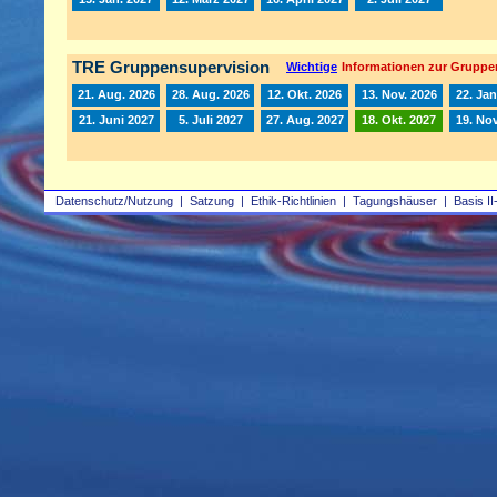
TRE Gruppensupervision
Wichtige
Informationen zur Gruppe
21. Aug. 2026
28. Aug. 2026
12. Okt. 2026
13. Nov. 2026
22. Jan
21. Juni 2027
5. Juli 2027
27. Aug. 2027
18. Okt. 2027
19. Nov
Datenschutz/Nutzung
|
Satzung
|
Ethik-Richtlinien
|
Tagungshäuser
|
Basis II