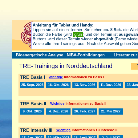
Anleitung für Tablet und Handy:
Tippen sie auf einen Termin. Sie sehen
ca. 8 Sek.
die Wor
Button die Farbe (wird
grün
) und der Termin ist
ausgewäh
Buttons wird dieser Termin wieder
abgewählt
(Farbe wiede
Weise alle Ihre Trainings aus! Nach der Auswahl gehen S
Bioenergetische Analyse
NIBA-Fortbildungen
Literatur zu
TRE-Trainings in Norddeutschland
TRE Basis I
Wichtige
Informationen zu Basis I
25. Sept. 2026
16. Okt. 2026
13. Nov. 2026
11. Dez. 2026
22. Jan
TRE Basis II
Wichtige
Informationen zu Basis II
9. Okt. 2026
4. Dez. 2026
26. Feb. 2027
21. Mai 2027
TRE Intensiv III
Wichtige
Informationen zu Intensiv III
15. Jan. 2027
12. März 2027
16. April 2027
2. Juli 2027