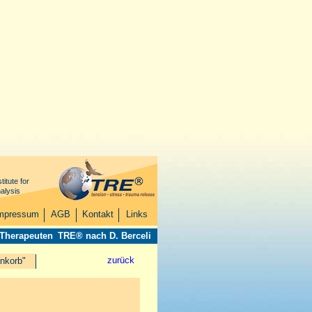
titute for
alysis
mpressum
AGB
Kontakt
Links
 Therapeuten
TRE® nach D. Berceli
zurück
nkorb"