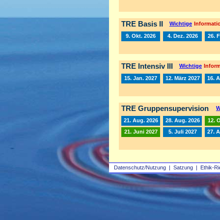
TRE Basis II
Wichtige
Informatio
9. Okt. 2026
4. Dez. 2026
26. 
TRE Intensiv III
Wichtige
Inform
15. Jan. 2027
12. März 2027
16. A
TRE Gruppensupervision
W
21. Aug. 2026
28. Aug. 2026
12. 
21. Juni 2027
5. Juli 2027
27. 
Datenschutz/Nutzung
|
Satzung
|
Ethik-Ri