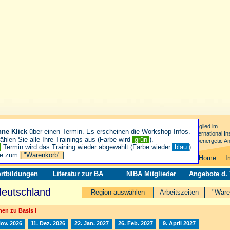
Mitglied im
hne Klick
über einen Termin. Es erscheinen die Workshop-Infos.
International Ins
hlen Sie alle Ihre Trainings aus (Farbe wird
grün
).
Bioenergetic An
n
Termin wird das Training wieder abgewählt (Farbe wieder
blau
).
ie zum
| "Warenkorb" |
.
Home
I
rtbildungen
Literatur zur BA
NIBA Mitglieder
Angebote d.
deutschland
Region auswählen
Arbeitszeiten
"Ware
en zu Basis I
Nov. 2026
11. Dez. 2026
22. Jan. 2027
26. Feb. 2027
9. April 2027