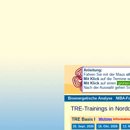
Anleitung:
Fahren Sie mit der Maus
o
Mit Klick
auf die Termine wä
Mit Klick
auf einen
grüne
Nach der Auswahl gehen S
Bioenergetische Analyse
NIBA-Fo
TRE-Trainings in Nord
TRE Basis I
Wichtige
Information
25. Sept. 2026
16. Okt. 2026
13. 