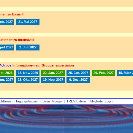
nen zu Basis II
Feb. 2027
21. Mai 2027
ationen zu Intensiv III
pril 2027
2. Juli 2027
ichtige
Informationen zur Gruppensupervision
Okt. 2026
13. Nov. 2026
22. Jan. 2027
25. Jan. 2027
26. Feb. 2027
15. März 
Aug. 2027
18. Okt. 2027
19. Nov. 2027
6. Dez. 2027
chtlinien
|
Tagungshäuser
|
Basis II‑Login
|
TRE® Extern
|
Mitglieder Login