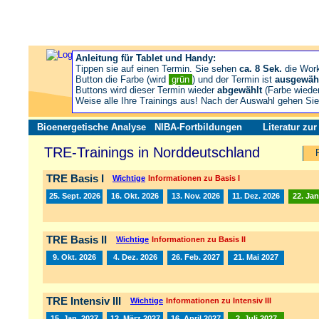
Anleitung für Tablet und Handy:
Tippen sie auf einen Termin. Sie sehen
ca. 8 Sek.
die Wor
Button die Farbe (wird
grün
) und der Termin ist
ausgewäh
Buttons wird dieser Termin wieder
abgewählt
(Farbe wiede
Weise alle Ihre Trainings aus! Nach der Auswahl gehen S
Bioenergetische Analyse
NIBA-Fortbildungen
Literatur zu
TRE-Trainings in Norddeutschland
TRE Basis I
Wichtige
Informationen zu Basis I
25. Sept. 2026
16. Okt. 2026
13. Nov. 2026
11. Dez. 2026
22. Jan
TRE Basis II
Wichtige
Informationen zu Basis II
9. Okt. 2026
4. Dez. 2026
26. Feb. 2027
21. Mai 2027
TRE Intensiv III
Wichtige
Informationen zu Intensiv III
15. Jan. 2027
12. März 2027
16. April 2027
2. Juli 2027