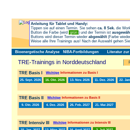
Anleitung für Tablet und Handy:
Tippen sie auf einen Termin. Sie sehen
ca. 8 Sek.
die Wor
Button die Farbe (wird
grün
) und der Termin ist
ausgewäh
Buttons wird dieser Termin wieder
abgewählt
(Farbe wiede
Weise alle Ihre Trainings aus! Nach der Auswahl gehen S
Bioenergetische Analyse
NIBA-Fortbildungen
Literatur zu
TRE-Trainings in Norddeutschland
TRE Basis I
Wichtige
Informationen zu Basis I
25. Sept. 2026
16. Okt. 2026
13. Nov. 2026
11. Dez. 2026
22. Jan
TRE Basis II
Wichtige
Informationen zu Basis II
9. Okt. 2026
4. Dez. 2026
26. Feb. 2027
21. Mai 2027
TRE Intensiv III
Wichtige
Informationen zu Intensiv III
15. Jan. 2027
12. März 2027
16. April 2027
2. Juli 2027