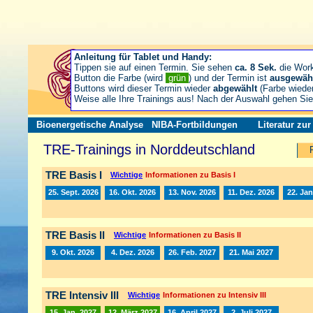
Anleitung für Tablet und Handy:
Tippen sie auf einen Termin. Sie sehen
ca. 8 Sek.
die Wor
Button die Farbe (wird
grün
) und der Termin ist
ausgewäh
Buttons wird dieser Termin wieder
abgewählt
(Farbe wiede
Weise alle Ihre Trainings aus! Nach der Auswahl gehen S
Bioenergetische Analyse
NIBA-Fortbildungen
Literatur zu
TRE-Trainings in Norddeutschland
TRE Basis I
Wichtige
Informationen zu Basis I
25. Sept. 2026
16. Okt. 2026
13. Nov. 2026
11. Dez. 2026
22. Jan
TRE Basis II
Wichtige
Informationen zu Basis II
9. Okt. 2026
4. Dez. 2026
26. Feb. 2027
21. Mai 2027
TRE Intensiv III
Wichtige
Informationen zu Intensiv III
15. Jan. 2027
12. März 2027
16. April 2027
2. Juli 2027