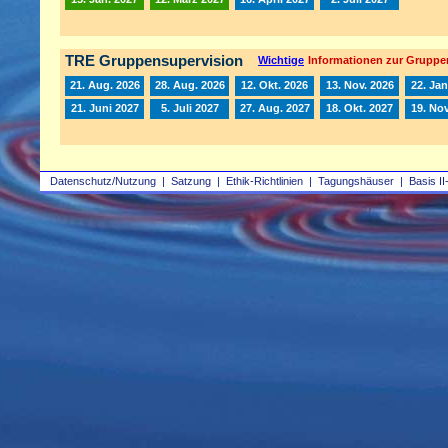
TRE Gruppensupervision
Wichtige
Informationen zur Gruppe
21. Aug. 2026
28. Aug. 2026
12. Okt. 2026
13. Nov. 2026
22. Jan
21. Juni 2027
5. Juli 2027
27. Aug. 2027
18. Okt. 2027
19. Nov
Datenschutz/Nutzung
|
Satzung
|
Ethik-Richtlinien
|
Tagungshäuser
|
Basis II