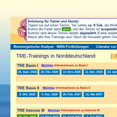
Anleitung für Tablet und Handy:
Tippen sie auf einen Termin. Sie sehen
ca. 8 Sek.
die Wor
Button die Farbe (wird
grün
) und der Termin ist
ausgewäh
Buttons wird dieser Termin wieder
abgewählt
(Farbe wiede
Weise alle Ihre Trainings aus! Nach der Auswahl gehen S
Bioenergetische Analyse
NIBA-Fortbildungen
Literatur zu
TRE-Trainings in Norddeutschland
TRE Basis I
Wichtige
Informationen zu Basis I
25. Sept. 2026
16. Okt. 2026
13. Nov. 2026
11. Dez. 2026
22. Jan
TRE Basis II
Wichtige
Informationen zu Basis II
9. Okt. 2026
4. Dez. 2026
26. Feb. 2027
21. Mai 2027
TRE Intensiv III
Wichtige
Informationen zu Intensiv III
15. Jan. 2027
12. März 2027
16. April 2027
2. Juli 2027