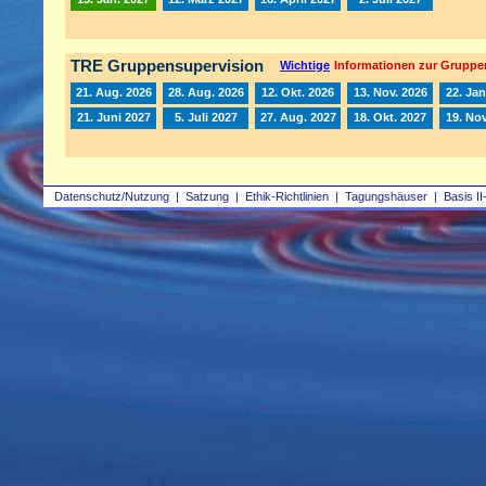
TRE Gruppensupervision
Wichtige
Informationen zur Gruppe
21. Aug. 2026
28. Aug. 2026
12. Okt. 2026
13. Nov. 2026
22. Jan
21. Juni 2027
5. Juli 2027
27. Aug. 2027
18. Okt. 2027
19. Nov
Datenschutz/Nutzung
|
Satzung
|
Ethik-Richtlinien
|
Tagungshäuser
|
Basis II