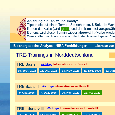
Anleitung für Tablet und Handy:
Tippen sie auf einen Termin. Sie sehen
ca. 8 Sek.
die Wor
Button die Farbe (wird
grün
) und der Termin ist
ausgewäh
Buttons wird dieser Termin wieder
abgewählt
(Farbe wiede
Weise alle Ihre Trainings aus! Nach der Auswahl gehen S
Bioenergetische Analyse
NIBA-Fortbildungen
Literatur zu
TRE-Trainings in Norddeutschland
TRE Basis I
Wichtige
Informationen zu Basis I
25. Sept. 2026
16. Okt. 2026
13. Nov. 2026
11. Dez. 2026
22. Jan
TRE Basis II
Wichtige
Informationen zu Basis II
9. Okt. 2026
4. Dez. 2026
26. Feb. 2027
21. Mai 2027
TRE Intensiv III
Wichtige
Informationen zu Intensiv III
15. Jan. 2027
12. März 2027
16. April 2027
2. Juli 2027