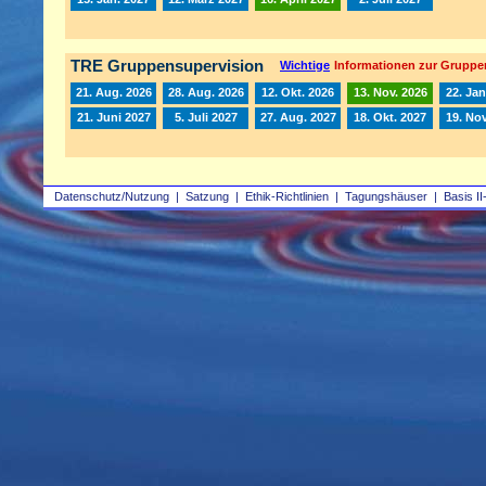
TRE Gruppensupervision
Wichtige
Informationen zur Gruppe
21. Aug. 2026
28. Aug. 2026
12. Okt. 2026
13. Nov. 2026
22. Jan
21. Juni 2027
5. Juli 2027
27. Aug. 2027
18. Okt. 2027
19. Nov
Datenschutz/Nutzung
|
Satzung
|
Ethik-Richtlinien
|
Tagungshäuser
|
Basis II