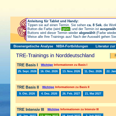
Anleitung für Tablet und Handy:
Tippen sie auf einen Termin. Sie sehen
ca. 8 Sek.
die Wor
Button die Farbe (wird
grün
) und der Termin ist
ausgewäh
Buttons wird dieser Termin wieder
abgewählt
(Farbe wiede
Weise alle Ihre Trainings aus! Nach der Auswahl gehen S
Bioenergetische Analyse
NIBA-Fortbildungen
Literatur zu
TRE-Trainings in Norddeutschland
TRE Basis I
Wichtige
Informationen zu Basis I
25. Sept. 2026
16. Okt. 2026
13. Nov. 2026
11. Dez. 2026
22. Jan
TRE Basis II
Wichtige
Informationen zu Basis II
9. Okt. 2026
4. Dez. 2026
26. Feb. 2027
21. Mai 2027
TRE Intensiv III
Wichtige
Informationen zu Intensiv III
15. Jan. 2027
12. März 2027
16. April 2027
2. Juli 2027