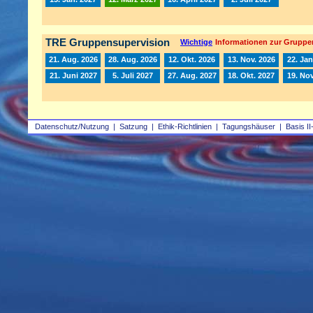
TRE Gruppensupervision
Wichtige
Informationen zur Gruppe
21. Aug. 2026
28. Aug. 2026
12. Okt. 2026
13. Nov. 2026
22. Jan
21. Juni 2027
5. Juli 2027
27. Aug. 2027
18. Okt. 2027
19. Nov
Datenschutz/Nutzung
|
Satzung
|
Ethik-Richtlinien
|
Tagungshäuser
|
Basis II