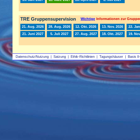
TRE Gruppensupervision
Wichtige
Informationen zur Gruppe
21. Aug. 2026
28. Aug. 2026
12. Okt. 2026
13. Nov. 2026
22. Jan
21. Juni 2027
5. Juli 2027
27. Aug. 2027
18. Okt. 2027
19. Nov
Datenschutz/Nutzung
|
Satzung
|
Ethik-Richtlinien
|
Tagungshäuser
|
Basis II