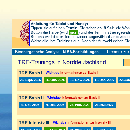
Anleitung für Tablet und Handy:
Tippen sie auf einen Termin. Sie sehen
ca. 8 Sek.
die Wor
Button die Farbe (wird
grün
) und der Termin ist
ausgewäh
Buttons wird dieser Termin wieder
abgewählt
(Farbe wiede
Weise alle Ihre Trainings aus! Nach der Auswahl gehen S
Bioenergetische Analyse
NIBA-Fortbildungen
Literatur zu
TRE-Trainings in Norddeutschland
TRE Basis I
Wichtige
Informationen zu Basis I
25. Sept. 2026
16. Okt. 2026
13. Nov. 2026
11. Dez. 2026
22. Jan
TRE Basis II
Wichtige
Informationen zu Basis II
9. Okt. 2026
4. Dez. 2026
26. Feb. 2027
21. Mai 2027
TRE Intensiv III
Wichtige
Informationen zu Intensiv III
15. Jan. 2027
12. März 2027
16. April 2027
2. Juli 2027