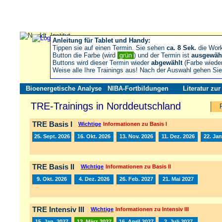
Anleitung für Tablet und Handy:
Tippen sie auf einen Termin. Sie sehen
ca. 8 Sek.
die Wor
Button die Farbe (wird
grün
) und der Termin ist
ausgewäh
Buttons wird dieser Termin wieder
abgewählt
(Farbe wiede
Weise alle Ihre Trainings aus! Nach der Auswahl gehen S
Bioenergetische Analyse
NIBA-Fortbildungen
Literatur zu
TRE-Trainings in Norddeutschland
TRE Basis I
Wichtige
Informationen zu Basis I
25. Sept. 2026
16. Okt. 2026
13. Nov. 2026
11. Dez. 2026
22. Jan
TRE Basis II
Wichtige
Informationen zu Basis II
9. Okt. 2026
4. Dez. 2026
26. Feb. 2027
21. Mai 2027
TRE Intensiv III
Wichtige
Informationen zu Intensiv III
15. Jan. 2027
12. März 2027
16. April 2027
2. Juli 2027