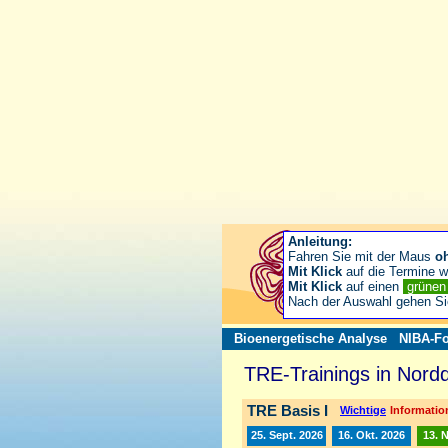
Anleitung:
Fahren Sie mit der Maus
o
Mit Klick
auf die Termine wä
Mit Klick
auf einen
grüne
Nach der Auswahl gehen S
Bioenergetische Analyse
NIBA-Fo
TRE-Trainings in Nord
TRE Basis I
Wichtige
Information
25. Sept. 2026
16. Okt. 2026
13. 