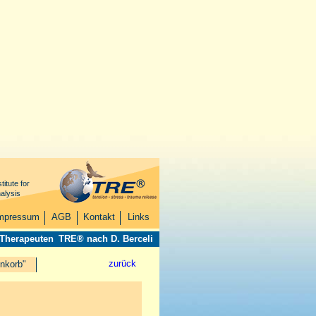
titute for
alysis
mpressum
AGB
Kontakt
Links
 Therapeuten
TRE® nach D. Berceli
zurück
nkorb"