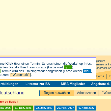
Mitglied im
hne Klick
über einen Termin. Es erscheinen die Workshop-Infos.
International Ins
hlen Sie alle Ihre Trainings aus (Farbe wird
grün
).
Bioenergetic An
n
Termin wird das Training wieder abgewählt (Farbe wieder
blau
).
ie zum
| "Warenkorb" |
.
Home
I
rtbildungen
Literatur zur BA
NIBA Mitglieder
Angebote d.
deutschland
Region auswählen
Arbeitszeiten
"Ware
en zu Basis I
Nov. 2026
11. Dez. 2026
22. Jan. 2027
26. Feb. 2027
9. April 2027