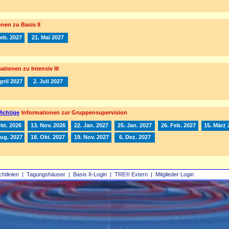
nen zu Basis II
Feb. 2027
21. Mai 2027
ationen zu Intensiv III
pril 2027
2. Juli 2027
ichtige
Informationen zur Gruppensupervision
Okt. 2026
13. Nov. 2026
22. Jan. 2027
25. Jan. 2027
26. Feb. 2027
15. März 
Aug. 2027
18. Okt. 2027
19. Nov. 2027
6. Dez. 2027
chtlinien
|
Tagungshäuser
|
Basis II‑Login
|
TRE® Extern
|
Mitglieder Login