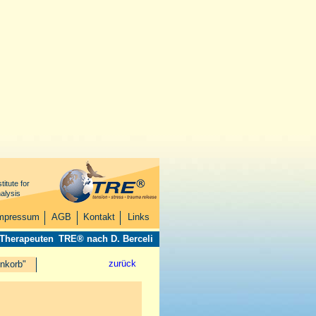
titute for
alysis
mpressum
AGB
Kontakt
Links
 Therapeuten
TRE® nach D. Berceli
zurück
nkorb"