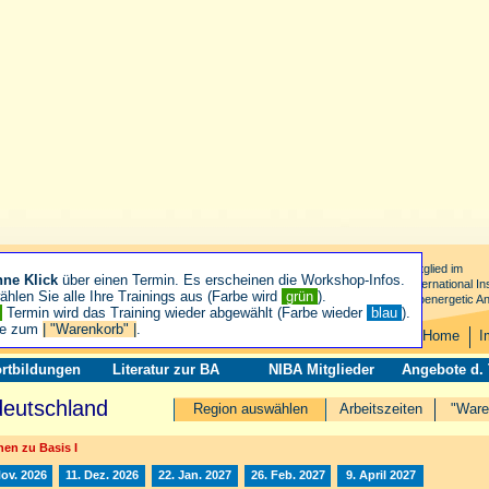
Mitglied im
hne Klick
über einen Termin. Es erscheinen die Workshop-Infos.
International Ins
hlen Sie alle Ihre Trainings aus (Farbe wird
grün
).
Bioenergetic An
n
Termin wird das Training wieder abgewählt (Farbe wieder
blau
).
ie zum
| "Warenkorb" |
.
Home
I
rtbildungen
Literatur zur BA
NIBA Mitglieder
Angebote d.
deutschland
Region auswählen
Arbeitszeiten
"Ware
en zu Basis I
Nov. 2026
11. Dez. 2026
22. Jan. 2027
26. Feb. 2027
9. April 2027