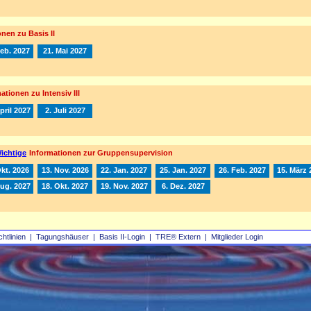
nen zu Basis II
Feb. 2027
21. Mai 2027
ationen zu Intensiv III
pril 2027
2. Juli 2027
ichtige
Informationen zur Gruppensupervision
Okt. 2026
13. Nov. 2026
22. Jan. 2027
25. Jan. 2027
26. Feb. 2027
15. März 
Aug. 2027
18. Okt. 2027
19. Nov. 2027
6. Dez. 2027
chtlinien
|
Tagungshäuser
|
Basis II‑Login
|
TRE® Extern
|
Mitglieder Login