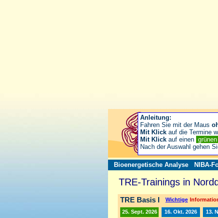
Anleitung:
Fahren Sie mit der Maus
o
Mit Klick
auf die Termine wä
Mit Klick
auf einen
grüne
Nach der Auswahl gehen S
Bioenergetische Analyse
NIBA-Fo
TRE-Trainings in Nord
TRE Basis I
Wichtige
Information
25. Sept. 2026
16. Okt. 2026
13. 