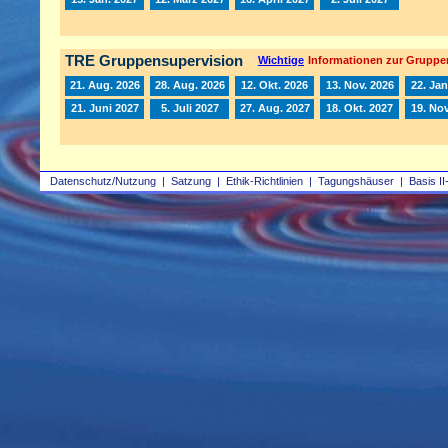
TRE Gruppensupervision
Wichtige
Informationen zur Gruppe
21. Aug. 2026
28. Aug. 2026
12. Okt. 2026
13. Nov. 2026
22. Jan
21. Juni 2027
5. Juli 2027
27. Aug. 2027
18. Okt. 2027
19. Nov
Datenschutz/Nutzung
|
Satzung
|
Ethik-Richtlinien
|
Tagungshäuser
|
Basis II