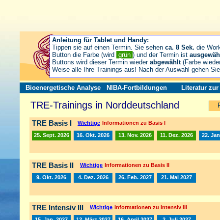
Anleitung für Tablet und Handy:
Tippen sie auf einen Termin. Sie sehen
ca. 8 Sek.
die Wor
Button die Farbe (wird
grün
) und der Termin ist
ausgewäh
Buttons wird dieser Termin wieder
abgewählt
(Farbe wiede
Weise alle Ihre Trainings aus! Nach der Auswahl gehen S
Bioenergetische Analyse
NIBA-Fortbildungen
Literatur zu
TRE-Trainings in Norddeutschland
TRE Basis I
Wichtige
Informationen zu Basis I
25. Sept. 2026
16. Okt. 2026
13. Nov. 2026
11. Dez. 2026
22. Jan
TRE Basis II
Wichtige
Informationen zu Basis II
9. Okt. 2026
4. Dez. 2026
26. Feb. 2027
21. Mai 2027
TRE Intensiv III
Wichtige
Informationen zu Intensiv III
15. Jan. 2027
12. März 2027
16. April 2027
2. Juli 2027