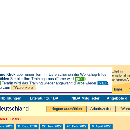
Mitglied im
hne Klick
über einen Termin. Es erscheinen die Workshop-Infos.
International Ins
hlen Sie alle Ihre Trainings aus (Farbe wird
grün
).
Bioenergetic An
n
Termin wird das Training wieder abgewählt (Farbe wieder
blau
).
ie zum
| "Warenkorb" |
.
Home
I
rtbildungen
Literatur zur BA
NIBA Mitglieder
Angebote d.
deutschland
Region auswählen
Arbeitszeiten
"Ware
en zu Basis I
Nov. 2026
11. Dez. 2026
22. Jan. 2027
26. Feb. 2027
9. April 2027