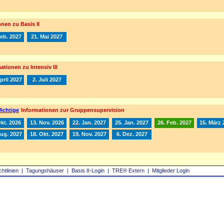
nen zu Basis II
Feb. 2027
21. Mai 2027
ationen zu Intensiv III
pril 2027
2. Juli 2027
ichtige
Informationen zur Gruppensupervision
Okt. 2026
13. Nov. 2026
22. Jan. 2027
25. Jan. 2027
26. Feb. 2027
15. März 
Aug. 2027
18. Okt. 2027
19. Nov. 2027
6. Dez. 2027
chtlinien
|
Tagungshäuser
|
Basis II‑Login
|
TRE® Extern
|
Mitglieder Login