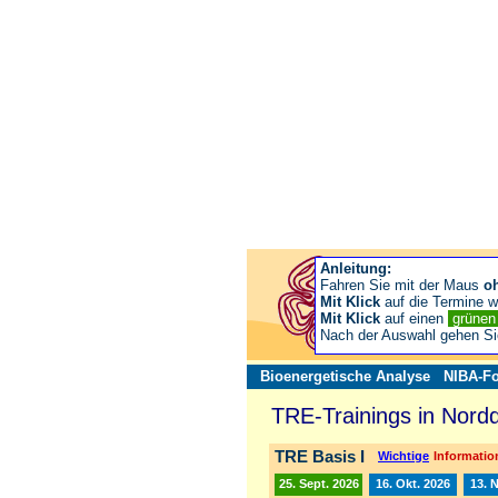
Anleitung:
Fahren Sie mit der Maus
o
Mit Klick
auf die Termine wä
Mit Klick
auf einen
grüne
Nach der Auswahl gehen S
Bioenergetische Analyse
NIBA-Fo
TRE-Trainings in Nord
TRE Basis I
Wichtige
Information
25. Sept. 2026
16. Okt. 2026
13. 