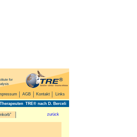
titute for
alysis
mpressum
AGB
Kontakt
Links
 Therapeuten
TRE® nach D. Berceli
zurück
nkorb"