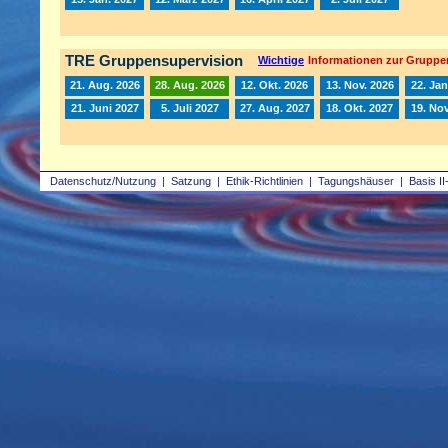
TRE Gruppensupervision
Wichtige
Informationen zur Gruppe
21. Aug. 2026
28. Aug. 2026
12. Okt. 2026
13. Nov. 2026
22. Jan
21. Juni 2027
5. Juli 2027
27. Aug. 2027
18. Okt. 2027
19. Nov
Datenschutz/Nutzung
|
Satzung
|
Ethik-Richtlinien
|
Tagungshäuser
|
Basis II