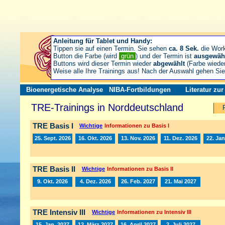
Anleitung für Tablet und Handy:
Tippen sie auf einen Termin. Sie sehen
ca. 8 Sek.
die Wor
Button die Farbe (wird
grün
) und der Termin ist
ausgewäh
Buttons wird dieser Termin wieder
abgewählt
(Farbe wiede
Weise alle Ihre Trainings aus! Nach der Auswahl gehen S
Bioenergetische Analyse
NIBA-Fortbildungen
Literatur zu
TRE-Trainings in Norddeutschland
TRE Basis I
Wichtige
Informationen zu Basis I
25. Sept. 2026
16. Okt. 2026
13. Nov. 2026
11. Dez. 2026
22. Jan
TRE Basis II
Wichtige
Informationen zu Basis II
9. Okt. 2026
4. Dez. 2026
26. Feb. 2027
21. Mai 2027
TRE Intensiv III
Wichtige
Informationen zu Intensiv III
15. Jan. 2027
12. März 2027
16. April 2027
2. Juli 2027