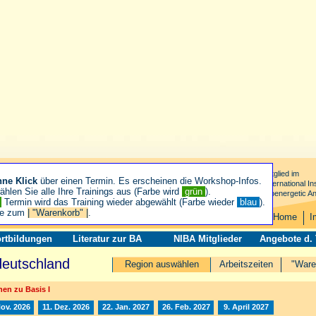
Mitglied im
hne Klick
über einen Termin. Es erscheinen die Workshop-Infos.
International Ins
hlen Sie alle Ihre Trainings aus (Farbe wird
grün
).
Bioenergetic An
n
Termin wird das Training wieder abgewählt (Farbe wieder
blau
).
ie zum
| "Warenkorb" |
.
Home
I
rtbildungen
Literatur zur BA
NIBA Mitglieder
Angebote d.
deutschland
Region auswählen
Arbeitszeiten
"Ware
en zu Basis I
Nov. 2026
11. Dez. 2026
22. Jan. 2027
26. Feb. 2027
9. April 2027