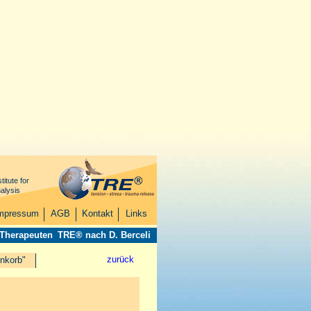
titute for
alysis
mpressum
AGB
Kontakt
Links
 Therapeuten
TRE® nach D. Berceli
zurück
nkorb"