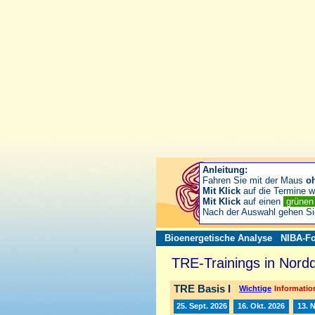
Anleitung:
Fahren Sie mit der Maus
o
Mit Klick
auf die Termine wä
Mit Klick
auf einen
grüne
Nach der Auswahl gehen S
Bioenergetische Analyse
NIBA-Fo
TRE-Trainings in Nord
TRE Basis I
Wichtige
Information
25. Sept. 2026
16. Okt. 2026
13. 