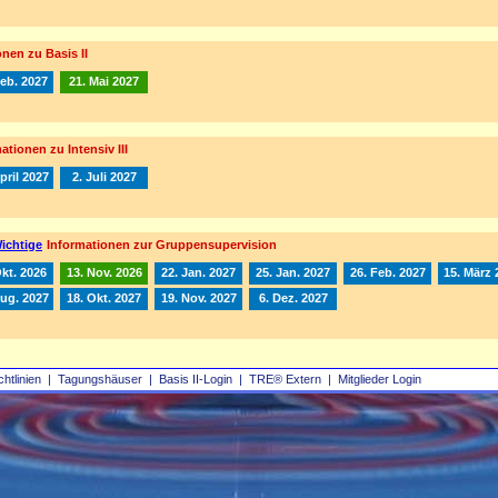
nen zu Basis II
Feb. 2027
21. Mai 2027
ationen zu Intensiv III
pril 2027
2. Juli 2027
ichtige
Informationen zur Gruppensupervision
Okt. 2026
13. Nov. 2026
22. Jan. 2027
25. Jan. 2027
26. Feb. 2027
15. März 
Aug. 2027
18. Okt. 2027
19. Nov. 2027
6. Dez. 2027
chtlinien
|
Tagungshäuser
|
Basis II‑Login
|
TRE® Extern
|
Mitglieder Login