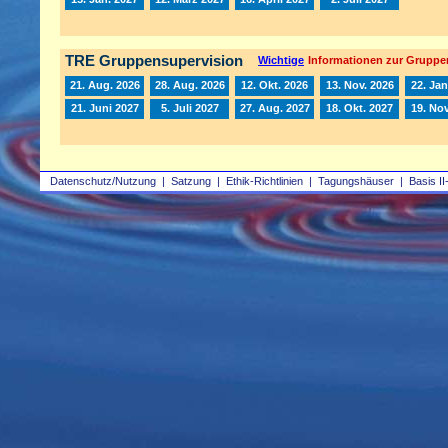
TRE Gruppensupervision
Wichtige
Informationen zur Gruppe
21. Aug. 2026
28. Aug. 2026
12. Okt. 2026
13. Nov. 2026
22. Jan
21. Juni 2027
5. Juli 2027
27. Aug. 2027
18. Okt. 2027
19. Nov
Datenschutz/Nutzung
|
Satzung
|
Ethik-Richtlinien
|
Tagungshäuser
|
Basis II