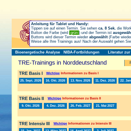
Anleitung für Tablet und Handy:
Tippen sie auf einen Termin. Sie sehen
ca. 8 Sek.
die Wor
Button die Farbe (wird
grün
) und der Termin ist
ausgewäh
Buttons wird dieser Termin wieder
abgewählt
(Farbe wiede
Weise alle Ihre Trainings aus! Nach der Auswahl gehen S
Bioenergetische Analyse
NIBA-Fortbildungen
Literatur zu
TRE-Trainings in Norddeutschland
TRE Basis I
Wichtige
Informationen zu Basis I
25. Sept. 2026
16. Okt. 2026
13. Nov. 2026
11. Dez. 2026
22. Jan
TRE Basis II
Wichtige
Informationen zu Basis II
9. Okt. 2026
4. Dez. 2026
26. Feb. 2027
21. Mai 2027
TRE Intensiv III
Wichtige
Informationen zu Intensiv III
15. Jan. 2027
12. März 2027
16. April 2027
2. Juli 2027