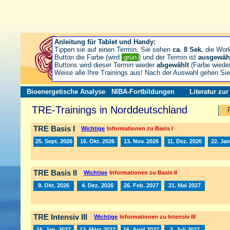
Anleitung für Tablet und Handy:
Tippen sie auf einen Termin. Sie sehen
ca. 8 Sek.
die Wor
Button die Farbe (wird
grün
) und der Termin ist
ausgewäh
Buttons wird dieser Termin wieder
abgewählt
(Farbe wiede
Weise alle Ihre Trainings aus! Nach der Auswahl gehen S
Bioenergetische Analyse
NIBA-Fortbildungen
Literatur zu
TRE-Trainings in Norddeutschland
TRE Basis I
Wichtige
Informationen zu Basis I
25. Sept. 2026
16. Okt. 2026
13. Nov. 2026
11. Dez. 2026
22. Jan
TRE Basis II
Wichtige
Informationen zu Basis II
9. Okt. 2026
4. Dez. 2026
26. Feb. 2027
21. Mai 2027
TRE Intensiv III
Wichtige
Informationen zu Intensiv III
15. Jan. 2027
12. März 2027
16. April 2027
2. Juli 2027