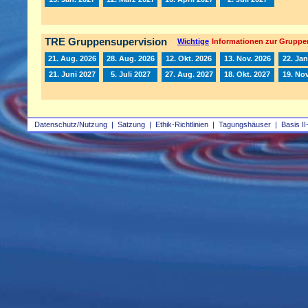
TRE Gruppensupervision
Wichtige
Informationen zur Gruppe
21. Aug. 2026
28. Aug. 2026
12. Okt. 2026
13. Nov. 2026
22. Jan
21. Juni 2027
5. Juli 2027
27. Aug. 2027
18. Okt. 2027
19. Nov
Datenschutz/Nutzung
|
Satzung
|
Ethik-Richtlinien
|
Tagungshäuser
|
Basis II