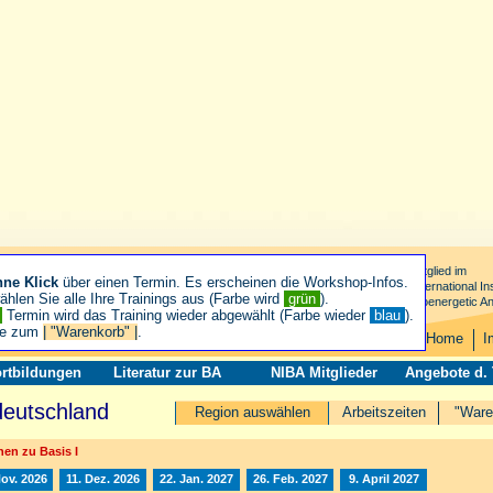
Mitglied im
hne Klick
über einen Termin. Es erscheinen die Workshop-Infos.
International Ins
hlen Sie alle Ihre Trainings aus (Farbe wird
grün
).
Bioenergetic An
n
Termin wird das Training wieder abgewählt (Farbe wieder
blau
).
ie zum
| "Warenkorb" |
.
Home
I
rtbildungen
Literatur zur BA
NIBA Mitglieder
Angebote d.
deutschland
Region auswählen
Arbeitszeiten
"Ware
en zu Basis I
Nov. 2026
11. Dez. 2026
22. Jan. 2027
26. Feb. 2027
9. April 2027