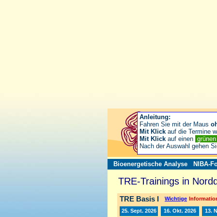
Anleitung:
Fahren Sie mit der Maus
o
Mit Klick
auf die Termine wä
Mit Klick
auf einen
grüne
Nach der Auswahl gehen S
Bioenergetische Analyse
NIBA-Fo
TRE-Trainings in Nord
TRE Basis I
Wichtige
Information
25. Sept. 2026
16. Okt. 2026
13. 