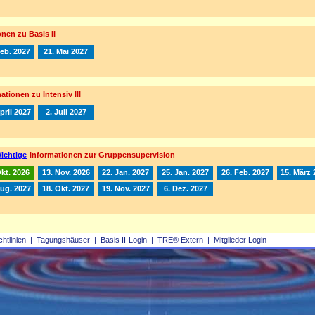
nen zu Basis II
Feb. 2027
21. Mai 2027
ationen zu Intensiv III
pril 2027
2. Juli 2027
ichtige
Informationen zur Gruppensupervision
Okt. 2026
13. Nov. 2026
22. Jan. 2027
25. Jan. 2027
26. Feb. 2027
15. März 
Aug. 2027
18. Okt. 2027
19. Nov. 2027
6. Dez. 2027
chtlinien
|
Tagungshäuser
|
Basis II‑Login
|
TRE® Extern
|
Mitglieder Login