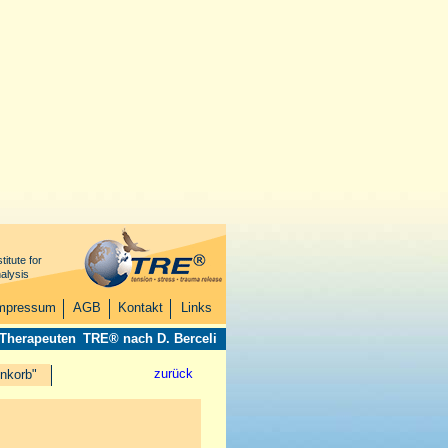
titute for
alysis
mpressum
AGB
Kontakt
Links
 Therapeuten
TRE® nach D. Berceli
zurück
nkorb"