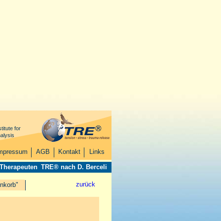
titute for
alysis
mpressum
AGB
Kontakt
Links
 Therapeuten
TRE® nach D. Berceli
zurück
nkorb"