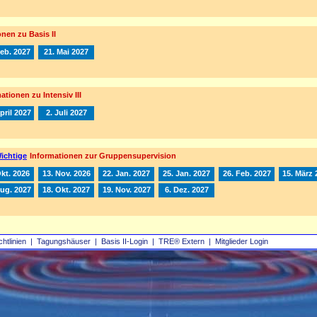
nen zu Basis II
Feb. 2027
21. Mai 2027
ationen zu Intensiv III
pril 2027
2. Juli 2027
ichtige
Informationen zur Gruppensupervision
Okt. 2026
13. Nov. 2026
22. Jan. 2027
25. Jan. 2027
26. Feb. 2027
15. März 
Aug. 2027
18. Okt. 2027
19. Nov. 2027
6. Dez. 2027
chtlinien
|
Tagungshäuser
|
Basis II‑Login
|
TRE® Extern
|
Mitglieder Login