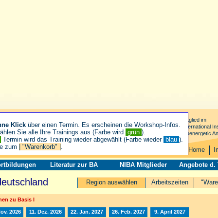
Mitglied im
hne Klick
über einen Termin. Es erscheinen die Workshop-Infos.
International Ins
hlen Sie alle Ihre Trainings aus (Farbe wird
grün
).
Bioenergetic An
n
Termin wird das Training wieder abgewählt (Farbe wieder
blau
).
ie zum
| "Warenkorb" |
.
Home
I
rtbildungen
Literatur zur BA
NIBA Mitglieder
Angebote d.
deutschland
Region auswählen
Arbeitszeiten
"Ware
en zu Basis I
Nov. 2026
11. Dez. 2026
22. Jan. 2027
26. Feb. 2027
9. April 2027