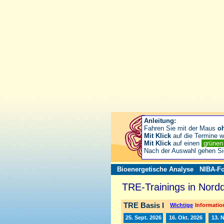
Anleitung:
Fahren Sie mit der Maus
o
Mit Klick
auf die Termine wä
Mit Klick
auf einen
grüne
Nach der Auswahl gehen S
Bioenergetische Analyse
NIBA-Fo
TRE-Trainings in Nord
TRE Basis I
Wichtige
Information
25. Sept. 2026
16. Okt. 2026
13. 