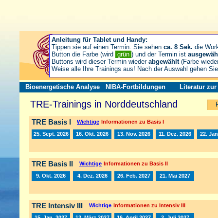
Anleitung für Tablet und Handy:
Tippen sie auf einen Termin. Sie sehen
ca. 8 Sek.
die Wor
Button die Farbe (wird
grün
) und der Termin ist
ausgewäh
Buttons wird dieser Termin wieder
abgewählt
(Farbe wiede
Weise alle Ihre Trainings aus! Nach der Auswahl gehen S
Bioenergetische Analyse
NIBA-Fortbildungen
Literatur zu
TRE-Trainings in Norddeutschland
TRE Basis I
Wichtige
Informationen zu Basis I
25. Sept. 2026
16. Okt. 2026
13. Nov. 2026
11. Dez. 2026
22. Jan
TRE Basis II
Wichtige
Informationen zu Basis II
9. Okt. 2026
4. Dez. 2026
26. Feb. 2027
21. Mai 2027
TRE Intensiv III
Wichtige
Informationen zu Intensiv III
15. Jan. 2027
12. März 2027
16. April 2027
2. Juli 2027