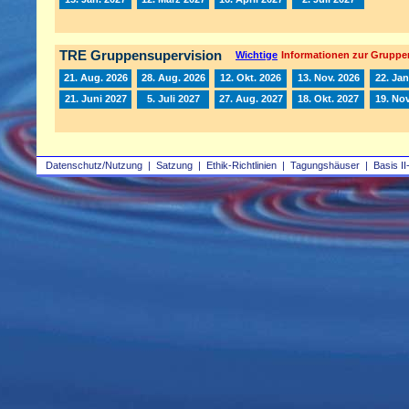
TRE Gruppensupervision
Wichtige
Informationen zur Gruppe
21. Aug. 2026
28. Aug. 2026
12. Okt. 2026
13. Nov. 2026
22. Jan
21. Juni 2027
5. Juli 2027
27. Aug. 2027
18. Okt. 2027
19. Nov
Datenschutz/Nutzung
|
Satzung
|
Ethik-Richtlinien
|
Tagungshäuser
|
Basis II