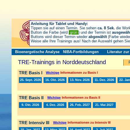
Anleitung für Tablet und Handy:
Tippen sie auf einen Termin. Sie sehen
ca. 8 Sek.
die Wor
Button die Farbe (wird
grün
) und der Termin ist
ausgewäh
Buttons wird dieser Termin wieder
abgewählt
(Farbe wiede
Weise alle Ihre Trainings aus! Nach der Auswahl gehen S
Bioenergetische Analyse
NIBA-Fortbildungen
Literatur zu
TRE-Trainings in Norddeutschland
TRE Basis I
Wichtige
Informationen zu Basis I
25. Sept. 2026
16. Okt. 2026
13. Nov. 2026
11. Dez. 2026
22. Jan
TRE Basis II
Wichtige
Informationen zu Basis II
9. Okt. 2026
4. Dez. 2026
26. Feb. 2027
21. Mai 2027
TRE Intensiv III
Wichtige
Informationen zu Intensiv III
15. Jan. 2027
12. März 2027
16. April 2027
2. Juli 2027