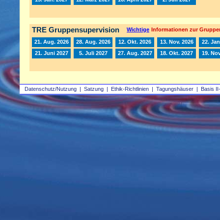
TRE Gruppensupervision
Wichtige
Informationen zur Gruppe
21. Aug. 2026
28. Aug. 2026
12. Okt. 2026
13. Nov. 2026
22. Jan
21. Juni 2027
5. Juli 2027
27. Aug. 2027
18. Okt. 2027
19. Nov
Datenschutz/Nutzung
|
Satzung
|
Ethik-Richtlinien
|
Tagungshäuser
|
Basis II