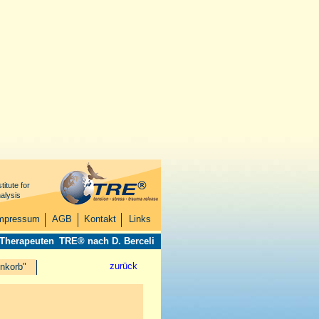
titute for
alysis
mpressum
AGB
Kontakt
Links
 Therapeuten
TRE® nach D. Berceli
zurück
nkorb"