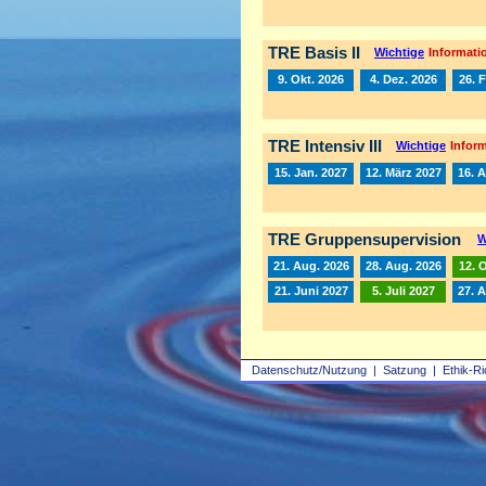
TRE Basis II
Wichtige
Informatio
9. Okt. 2026
4. Dez. 2026
26. 
TRE Intensiv III
Wichtige
Inform
15. Jan. 2027
12. März 2027
16. A
TRE Gruppensupervision
W
21. Aug. 2026
28. Aug. 2026
12. 
21. Juni 2027
5. Juli 2027
27. 
Datenschutz/Nutzung
|
Satzung
|
Ethik-Ri