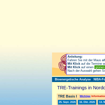
Anleitung:
Fahren Sie mit der Maus
o
Mit Klick
auf die Termine wä
Mit Klick
auf einen
grüne
Nach der Auswahl gehen S
Bioenergetische Analyse
NIBA-Fo
TRE-Trainings in Nord
TRE Basis I
Wichtige
Information
25. Sept. 2026
16. Okt. 2026
13. 