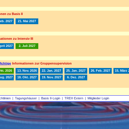
nen zu Basis II
Feb. 2027
21. Mai 2027
ationen zu Intensiv III
pril 2027
2. Juli 2027
ichtige
Informationen zur Gruppensupervision
Okt. 2026
13. Nov. 2026
22. Jan. 2027
25. Jan. 2027
26. Feb. 2027
15. März 
Aug. 2027
18. Okt. 2027
19. Nov. 2027
6. Dez. 2027
chtlinien
|
Tagungshäuser
|
Basis II‑Login
|
TRE® Extern
|
Mitglieder Login