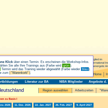
Mitglied im
hne Klick
über einen Termin. Es erscheinen die Workshop-Infos.
International Ins
hlen Sie alle Ihre Trainings aus (Farbe wird
grün
).
Bioenergetic An
n
Termin wird das Training wieder abgewählt (Farbe wieder
blau
).
ie zum
| "Warenkorb" |
.
Home
I
rtbildungen
Literatur zur BA
NIBA Mitglieder
Angebote d.
deutschland
Region auswählen
Arbeitszeiten
"Ware
en zu Basis I
Nov. 2026
11. Dez. 2026
22. Jan. 2027
26. Feb. 2027
9. April 2027