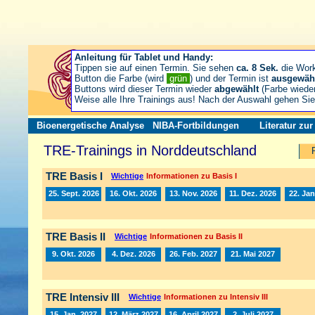
Anleitung für Tablet und Handy:
Tippen sie auf einen Termin. Sie sehen
ca. 8 Sek.
die Wor
Button die Farbe (wird
grün
) und der Termin ist
ausgewäh
Buttons wird dieser Termin wieder
abgewählt
(Farbe wiede
Weise alle Ihre Trainings aus! Nach der Auswahl gehen S
Bioenergetische Analyse
NIBA-Fortbildungen
Literatur zu
TRE-Trainings in Norddeutschland
TRE Basis I
Wichtige
Informationen zu Basis I
25. Sept. 2026
16. Okt. 2026
13. Nov. 2026
11. Dez. 2026
22. Jan
TRE Basis II
Wichtige
Informationen zu Basis II
9. Okt. 2026
4. Dez. 2026
26. Feb. 2027
21. Mai 2027
TRE Intensiv III
Wichtige
Informationen zu Intensiv III
15. Jan. 2027
12. März 2027
16. April 2027
2. Juli 2027