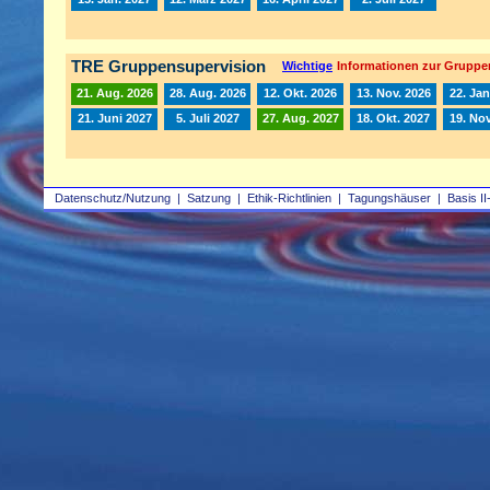
TRE Gruppensupervision
Wichtige
Informationen zur Gruppe
21. Aug. 2026
28. Aug. 2026
12. Okt. 2026
13. Nov. 2026
22. Jan
21. Juni 2027
5. Juli 2027
27. Aug. 2027
18. Okt. 2027
19. Nov
Datenschutz/Nutzung
|
Satzung
|
Ethik-Richtlinien
|
Tagungshäuser
|
Basis II