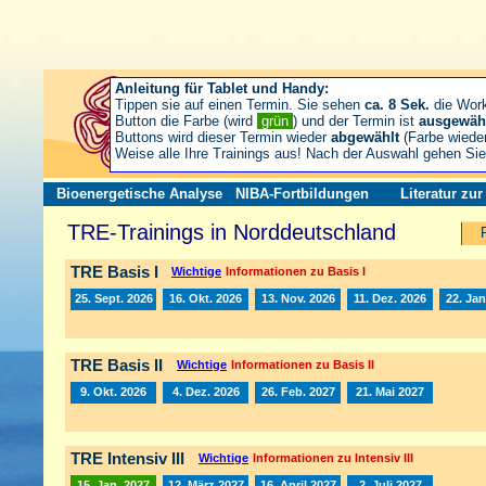
Anleitung für Tablet und Handy:
Tippen sie auf einen Termin. Sie sehen
ca. 8 Sek.
die Wor
Button die Farbe (wird
grün
) und der Termin ist
ausgewäh
Buttons wird dieser Termin wieder
abgewählt
(Farbe wiede
Weise alle Ihre Trainings aus! Nach der Auswahl gehen S
Bioenergetische Analyse
NIBA-Fortbildungen
Literatur zu
TRE-Trainings in Norddeutschland
TRE Basis I
Wichtige
Informationen zu Basis I
25. Sept. 2026
16. Okt. 2026
13. Nov. 2026
11. Dez. 2026
22. Jan
TRE Basis II
Wichtige
Informationen zu Basis II
9. Okt. 2026
4. Dez. 2026
26. Feb. 2027
21. Mai 2027
TRE Intensiv III
Wichtige
Informationen zu Intensiv III
15. Jan. 2027
12. März 2027
16. April 2027
2. Juli 2027