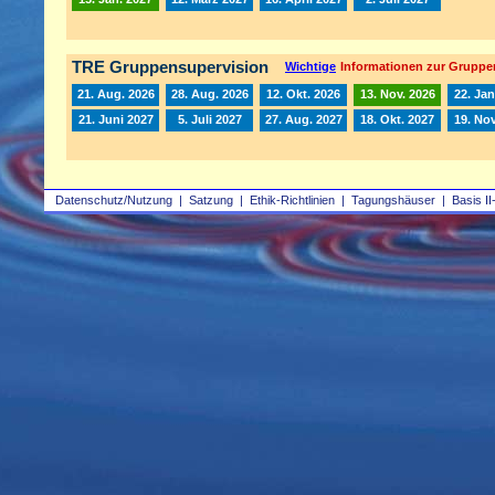
TRE Gruppensupervision
Wichtige
Informationen zur Gruppe
21. Aug. 2026
28. Aug. 2026
12. Okt. 2026
13. Nov. 2026
22. Jan
21. Juni 2027
5. Juli 2027
27. Aug. 2027
18. Okt. 2027
19. Nov
Datenschutz/Nutzung
|
Satzung
|
Ethik-Richtlinien
|
Tagungshäuser
|
Basis II