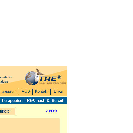
titute for
alysis
mpressum
AGB
Kontakt
Links
 Therapeuten
TRE® nach D. Berceli
zurück
nkorb"