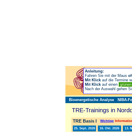
Anleitung:
Fahren Sie mit der Maus
o
Mit Klick
auf die Termine wä
Mit Klick
auf einen
grüne
Nach der Auswahl gehen S
Bioenergetische Analyse
NIBA-Fo
TRE-Trainings in Nord
TRE Basis I
Wichtige
Information
25. Sept. 2026
16. Okt. 2026
13. 