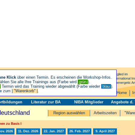
Mitglied im
hne Klick
über einen Termin. Es erscheinen die Workshop-Infos.
International Ins
hlen Sie alle Ihre Trainings aus (Farbe wird
grün
).
Bioenergetic An
n
Termin wird das Training wieder abgewählt (Farbe wieder
blau
).
ie zum
| "Warenkorb" |
.
Home
I
rtbildungen
Literatur zur BA
NIBA Mitglieder
Angebote d.
deutschland
Region auswählen
Arbeitszeiten
"Ware
en zu Basis I
Nov. 2026
11. Dez. 2026
22. Jan. 2027
26. Feb. 2027
9. April 2027