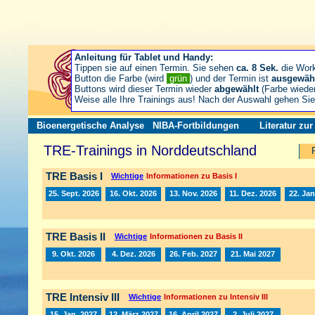
Anleitung für Tablet und Handy:
Tippen sie auf einen Termin. Sie sehen
ca. 8 Sek.
die Wor
Button die Farbe (wird
grün
) und der Termin ist
ausgewäh
Buttons wird dieser Termin wieder
abgewählt
(Farbe wiede
Weise alle Ihre Trainings aus! Nach der Auswahl gehen S
Bioenergetische Analyse
NIBA-Fortbildungen
Literatur zu
TRE-Trainings in Norddeutschland
TRE Basis I
Wichtige
Informationen zu Basis I
25. Sept. 2026
16. Okt. 2026
13. Nov. 2026
11. Dez. 2026
22. Jan
TRE Basis II
Wichtige
Informationen zu Basis II
9. Okt. 2026
4. Dez. 2026
26. Feb. 2027
21. Mai 2027
TRE Intensiv III
Wichtige
Informationen zu Intensiv III
15. Jan. 2027
12. März 2027
16. April 2027
2. Juli 2027