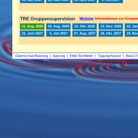
TRE Gruppensupervision
Wichtige
Informationen zur Gruppe
21. Aug. 2026
28. Aug. 2026
12. Okt. 2026
13. Nov. 2026
22. Jan
21. Juni 2027
5. Juli 2027
27. Aug. 2027
18. Okt. 2027
19. Nov
Datenschutz/Nutzung
|
Satzung
|
Ethik-Richtlinien
|
Tagungshäuser
|
Basis II